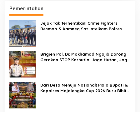
Pemerintahan
Jejak Tak Terhentikan! Crime Fighters
Resmob & Kamneg Sat Intelkam Polres
Pinrang Berhasil Bekuk Pelaku
Pembunuhan di Jalan Macan, Apresiasi
Mengalir Untuk Ipda Ahmad Haris dan
Aiptu Syahrir, Kerja Senyap Polisi Berbuah
Brigjen Pol. Dr. Mokhamad Ngajib Dorong
Pengungkapan Kasus Menonjol
Gerakan STOP Karhutla: Jaga Hutan, Jaga
Kehidupan
Dari Desa Menuju Nasional! Piala Bupati &
Kapolres Majalengka Cup 2026 Buru Bibit-
Bibit Juara
Bukan Sekadar Pengamanan, LMP
Patampanua Tunjukkan Wajah Sinergitas di
Pembukaan HUT RI ke-81