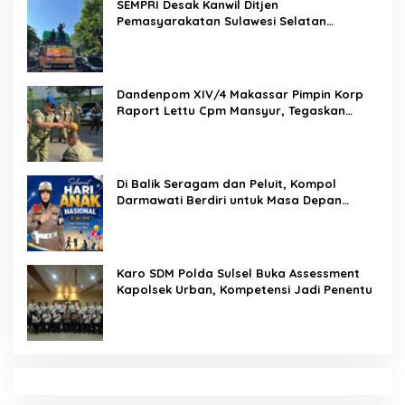
SEMPRI Desak Kanwil Ditjen
Pemasyarakatan Sulawesi Selatan
Lakukan Reformasi Total Tata Kelola
Pemasyarakatan
Dandenpom XIV/4 Makassar Pimpin Korp
Raport Lettu Cpm Mansyur, Tegaskan
Prajurit Harus Loyal dan Berintegritas
Di Balik Seragam dan Peluit, Kompol
Darmawati Berdiri untuk Masa Depan
Bangsa: Hari Anak Nasional 2026 Jadi
Seruan Lindungi Generasi Indonesia
Karo SDM Polda Sulsel Buka Assessment
Kapolsek Urban, Kompetensi Jadi Penentu