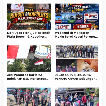
Pembunuhan : Apresiasi
Hutan, Jaga Kehidupan
Mengalir Untuk Tim Buser
Ipda Ahmad Haris
Dari Desa Menuju Nasional!
Weekend di Makassar
Piala Bupati & Kapolres
Makin Seru! Kapal Perang,
Majalengka Cup 2026 Buru
Fun Bike dan Atraksi
Bibit-Bibit Juara
Menanti di Kodaeral VI
Aksi Polantas Karib KA
JEJAK CCTV BERUJUNG
Induk PJR BSD Korlantas
PENANGKAPAN! Gabungan
Polri Kompol
Resmob–Kamneg Polres
Darmawati.SE.MM.MH
Pinrang Bongkar Kasus
bersama Personilnya
Maut Jl Macan, Terduga
Membagikan Bendera
Pelaku Dibekuk di
Merah Putih Berserta
Batulappa
Tiangnya