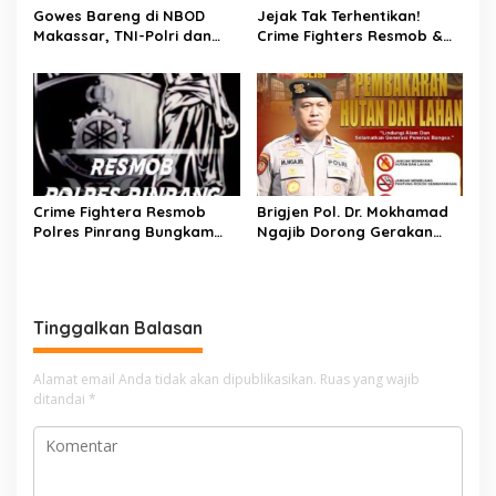
Gowes Bareng di NBOD
Jejak Tak Terhentikan!
Makassar, TNI-Polri dan
Crime Fighters Resmob &
Warga Kompak Perkuat
Kamneg Sat Intelkam
Sinergitas
Polres Pinrang Berhasil
Bekuk Pelaku Pembunuhan
di Jalan Macan, Apresiasi
Mengalir Untuk Ipda Ahmad
Haris dan Aiptu Syahrir,
Kerja Senyap Polisi
Berbuah Pengungkapan
Crime Fightera Resmob
Brigjen Pol. Dr. Mokhamad
Kasus Menonjol
Polres Pinrang Bungkam
Ngajib Dorong Gerakan
Pelarian Pelaku
STOP Karhutla: Jaga
Pembunuhan : Apresiasi
Hutan, Jaga Kehidupan
Mengalir Untuk Tim Buser
Ipda Ahmad Haris
Tinggalkan Balasan
Alamat email Anda tidak akan dipublikasikan.
Ruas yang wajib
ditandai
*