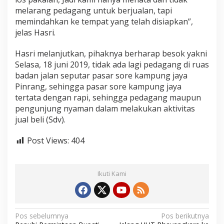
P
melarang pedagang untuk berjualan, tapi
a
memindahkan ke tempat yang telah disiapkan”,
s
jelas Hasri.
a
r
S
Hasri melanjutkan, pihaknya berharap besok yakni
o
Selasa, 18 juni 2019, tidak ada lagi pedagang di ruas
r
badan jalan seputar pasar sore kampung jaya
e
Pinrang, sehingga pasar sore kampung jaya
K
a
tertata dengan rapi, sehingga pedagang maupun
m
pengunjung nyaman dalam melakukan aktivitas
p
jual beli (Sdv).
u
n
Post Views:
404
g
D
j
a
Ikuti Kami
y
a
N
Pos sebelumnya
Pos berikutnya