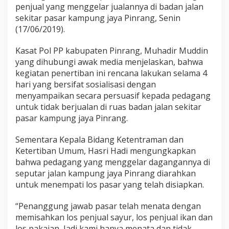
,
penjual yang menggelar jualannya di badan jalan
S
sekitar pasar kampung jaya Pinrang, Senin
a
(17/06/2019).
t
p
Kasat Pol PP kabupaten Pinrang, Muhadir Muddin
o
l
yang dihubungi awak media menjelaskan, bahwa
P
kegiatan penertiban ini rencana lakukan selama 4
P
hari yang bersifat sosialisasi dengan
P
menyampaikan secara persuasif kepada pedagang
i
untuk tidak berjualan di ruas badan jalan sekitar
n
r
pasar kampung jaya Pinrang.
a
n
Sementara Kepala Bidang Ketentraman dan
g
Ketertiban Umum, Hasri Hadi mengungkapkan
T
bahwa pedagang yang menggelar dagangannya di
e
r
seputar jalan kampung jaya Pinrang diarahkan
t
untuk menempati los pasar yang telah disiapkan.
i
b
“Penanggung jawab pasar telah menata dengan
k
memisahkan los penjual sayur, los penjual ikan dan
a
n
los pakaian, Jadi kami hanya menata dan tidak