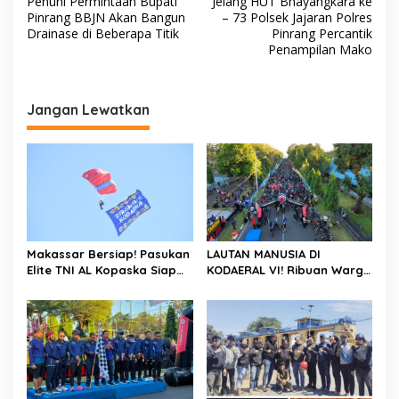
Penuhi Permintaan Bupati
Jelang HUT Bhayangkara ke
a
Pinrang BBJN Akan Bangun
– 73 Polsek Jajaran Polres
v
Drainase di Beberapa Titik
Pinrang Percantik
Penampilan Mako
i
g
a
Jangan Lewatkan
s
i
p
o
s
Makassar Bersiap! Pasukan
LAUTAN MANUSIA DI
Elite TNI AL Kopaska Siap
KODAERAL VI! Ribuan Warga
Pamer Ketangkasan di
Makassar Serbu NBOD
Langit Kota
2026, KRI Golok hingga
Atraksi Kopaska Jadi
Magnet