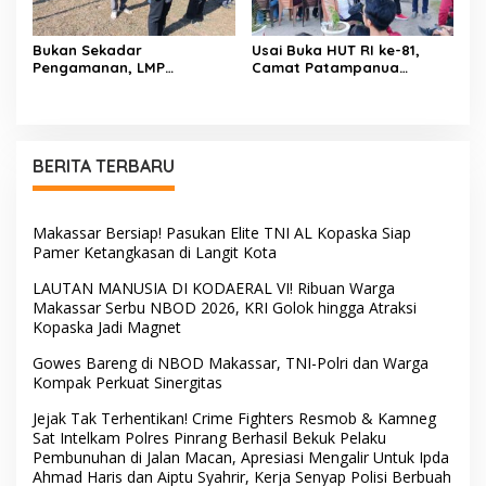
Bukan Sekadar
Usai Buka HUT RI ke-81,
Pengamanan, LMP
Camat Patampanua
Patampanua Tunjukkan
Kumpulkan Kades dan
Wajah Sinergitas di
Lurah: Arahan Tegas
Pembukaan HUT RI ke-81
Dibumbui Canda, Semua
Fokus Mendengar!
BERITA TERBARU
Makassar Bersiap! Pasukan Elite TNI AL Kopaska Siap
Pamer Ketangkasan di Langit Kota
LAUTAN MANUSIA DI KODAERAL VI! Ribuan Warga
Makassar Serbu NBOD 2026, KRI Golok hingga Atraksi
Kopaska Jadi Magnet
Gowes Bareng di NBOD Makassar, TNI-Polri dan Warga
Kompak Perkuat Sinergitas
Jejak Tak Terhentikan! Crime Fighters Resmob & Kamneg
Sat Intelkam Polres Pinrang Berhasil Bekuk Pelaku
Pembunuhan di Jalan Macan, Apresiasi Mengalir Untuk Ipda
Ahmad Haris dan Aiptu Syahrir, Kerja Senyap Polisi Berbuah