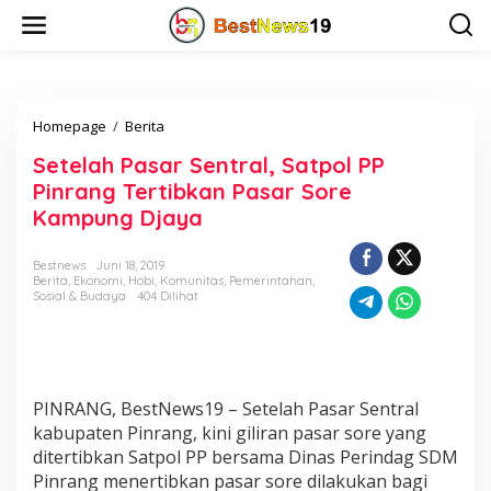
L
e
w
a
t
i
Homepage
/
Berita
S
k
e
e
Setelah Pasar Sentral, Satpol PP
t
k
e
o
Pinrang Tertibkan Pasar Sore
l
n
Kampung Djaya
a
t
h
e
P
n
Bestnews
Juni 18, 2019
Berita
,
Ekonomi
,
Hobi
,
Komunitas
,
Pemerintahan
,
a
Sosial & Budaya
404 Dilihat
s
a
r
S
e
n
PINRANG, BestNews19 – Setelah Pasar Sentral
t
kabupaten Pinrang, kini giliran pasar sore yang
r
ditertibkan Satpol PP bersama Dinas Perindag SDM
a
Pinrang menertibkan pasar sore dilakukan bagi
l