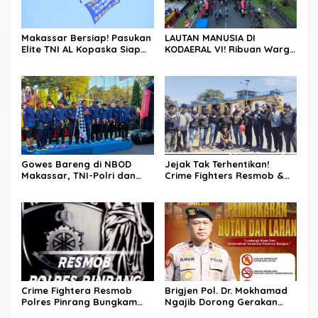
Makassar Bersiap! Pasukan
LAUTAN MANUSIA DI
Elite TNI AL Kopaska Siap
KODAERAL VI! Ribuan Warga
Pamer Ketangkasan di
Makassar Serbu NBOD
Langit Kota
2026, KRI Golok hingga
Atraksi Kopaska Jadi
Magnet
Gowes Bareng di NBOD
Jejak Tak Terhentikan!
Makassar, TNI-Polri dan
Crime Fighters Resmob &
Warga Kompak Perkuat
Kamneg Sat Intelkam
Sinergitas
Polres Pinrang Berhasil
Bekuk Pelaku Pembunuhan
di Jalan Macan, Apresiasi
Mengalir Untuk Ipda Ahmad
Haris dan Aiptu Syahrir,
Kerja Senyap Polisi
Berbuah Pengungkapan
Kasus Menonjol
Crime Fightera Resmob
Brigjen Pol. Dr. Mokhamad
Polres Pinrang Bungkam
Ngajib Dorong Gerakan
Pelarian Pelaku
STOP Karhutla: Jaga