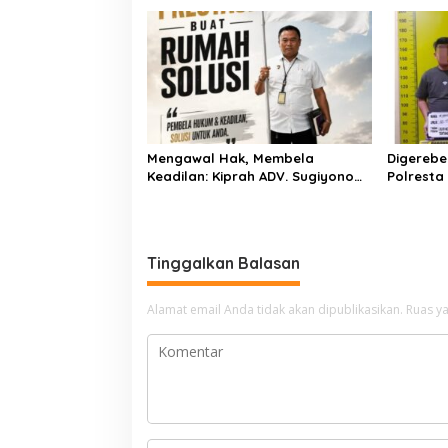
Air Iriga
Menulis
Mengawal Hak, Membela
Digerebe
Keadilan: Kiprah ADV. Sugiyono
Polresta
Bersama Rumah Solusi
Pengedar
Dibekuk
Tinggalkan Balasan
Alamat email Anda tidak akan dipublikasikan.
Ruas ya