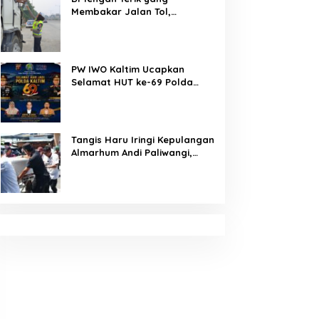
Membakar Jalan Tol,
Sentuhan Kemanusiaan
Kompol Dharmawati Sejukkan
Hati Para Sopir Truk
PW IWO Kaltim Ucapkan
Selamat HUT ke-69 Polda
Kaltim, Soroti Pentingnya
Sinergi Polisi dan Media
Tangis Haru Iringi Kepulangan
Almarhum Andi Paliwangi,
Camat Patampanua
Muhammad Ja’far Turun
Langsung Mengangkat
Jenazah di Rumah Duka