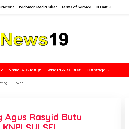
 Notaris
Pedoman Media Siber
Terms of Service
REDAKSI
ik
Sosial & Budaya
Wisata & Kuliner
Olahraga
nologi
Tokoh
g Agus Rasyid Butu
a KNPI SULSEL