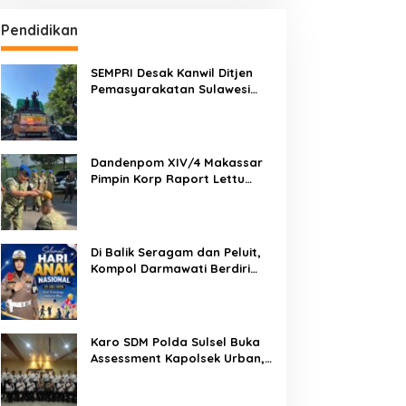
Pendidikan
SEMPRI Desak Kanwil Ditjen
Pemasyarakatan Sulawesi
Selatan Lakukan Reformasi
Total Tata Kelola
Pemasyarakatan
Dandenpom XIV/4 Makassar
Pimpin Korp Raport Lettu
Cpm Mansyur, Tegaskan
Prajurit Harus Loyal dan
Berintegritas
Di Balik Seragam dan Peluit,
Kompol Darmawati Berdiri
untuk Masa Depan Bangsa:
Hari Anak Nasional 2026 Jadi
Seruan Lindungi Generasi
Indonesia
Karo SDM Polda Sulsel Buka
Assessment Kapolsek Urban,
Kompetensi Jadi Penentu