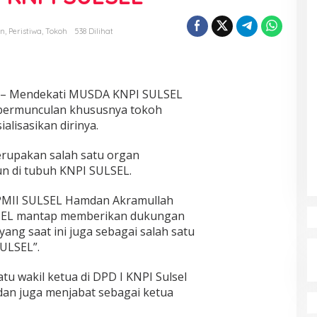
an
,
Peristiwa
,
Tokoh
538 Dilihat
– Mendekati MUSDA KNPI SULSEL
i bermunculan khususnya tokoh
lisasikan dirinya.
erupakan salah satu organ
n di tubuh KNPI SULSEL.
 PMII SULSEL Hamdan Akramullah
SEL mantap memberikan dukungan
yang saat ini juga sebagai salah satu
ULSEL”.
u wakil ketua di DPD I KNPI Sulsel
dan juga menjabat sebagai ketua