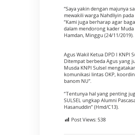
B
e
“Saya yakin dengan majunya s
r
mewakili warga Nahdliyin pada
t
“Kami juga berharap agar bag
a
dalam mendorong kader Muda N
r
Hamdan, Minggu (24/11/2019).
u
n
g
d
Agus Wakil Ketua DPD I KNPI S
i
Ditempat berbeda Agus yang ju
M
Musda KNPI Sulsel mengatakan 
u
s
komunikasi lintas OKP, koordina
d
banom NU”.
a
K
“Tentunya hal yang penting ju
N
SULSEL ungkap Alumni Pascasar
P
I
Hasanuddin” (Hmd/C13).
S
U
Post Views:
538
L
S
E