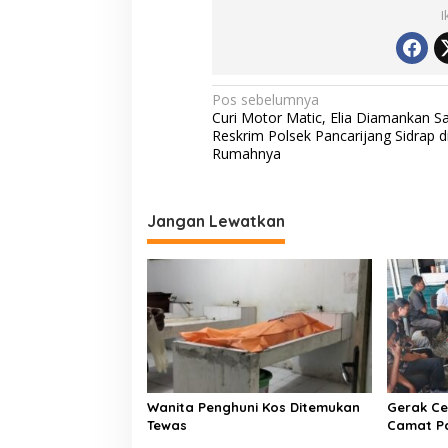
L
I
N
Pos sebelumnya
Curi Motor Matic, Elia Diamankan Sa
a
Reskrim Polsek Pancarijang Sidrap d
v
Rumahnya
i
g
Jangan Lewatkan
a
s
i
p
o
s
Wanita Penghuni Kos Ditemukan
Gerak Ce
Tewas
Camat P
Kementer