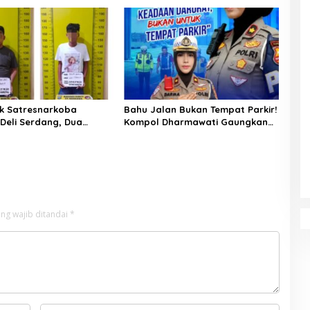
si Watang Sawitto
Selamatkan Ribuan Hektare
Sawah Warga
k Satresnarkoba
Bahu Jalan Bukan Tempat Parkir!
 Deli Serdang, Dua
Kompol Dharmawati Gaungkan
 Sabu di Pagar Merbau
Pesan Keselamatan, Satu
Kelalaian Bisa Berujung Maut
ng wajib ditandai
*