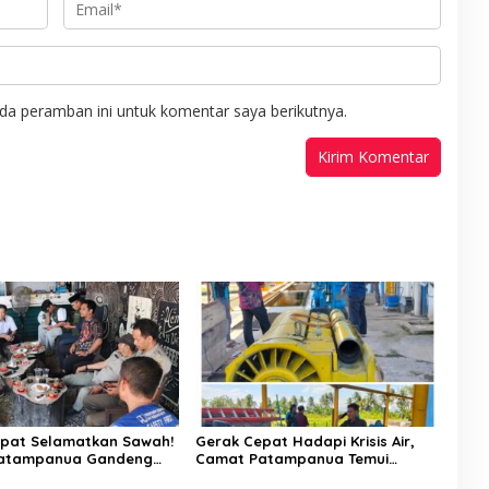
da peramban ini untuk komentar saya berikutnya.
pat Selamatkan Sawah!
Gerak Cepat Hadapi Krisis Air,
atampanua Gandeng
Camat Patampanua Temui
ian Bahas Solusi Debit
Manajemen PLTM Demi