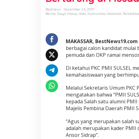
U
L
Bestnews
November 24, 2019
S
Berita
,
Gaya Hidup
,
Hobi
,
Komunitas
,
Nasional
,
Pendidik
E
L
D
u
MAKASSAR, BestNews19.com
k
u
berbagai calon kandidat mula
n
pemuda dan OKP ramai mensosia
g
A
Di ketahui PKC PMII SULSEL m
g
kemahasiswaan yang berhimpu
u
s
R
Melalui Sekretaris Umum PKC
a
mengatakan bahwa “PMII SUL
s
kepada Salah satu alumni PMII 
y
Majelis Pembina Daerah PMII S
i
d
B
“Agus yang merupakan salah sat
u
adalah merupakan kader PMII 
t
Ansor Sidrap”.
u