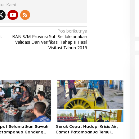
kuti Kami
Pos berikutnya
t
BAN S/M Provinsi Sul- Sel laksanakan
i
Validasi Dan Verifikasi Tahap II Hasil
Visitasi Tahun 2019
pat Selamatkan Sawah!
Gerak Cepat Hadapi Krisis Air,
atampanua Gandeng
Camat Patampanua Temui
ian Bahas Solusi Debit
Manajemen PLTM Demi