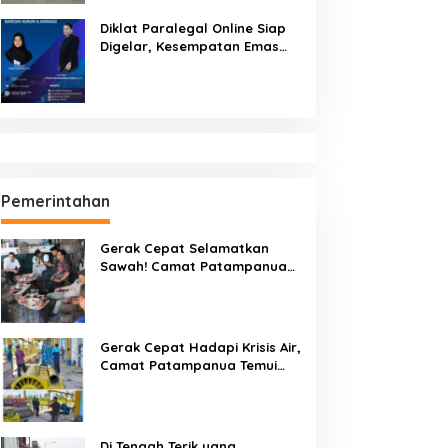
Diklat Paralegal Online Siap
Digelar, Kesempatan Emas
Tingkatkan Kompetensi
Bantuan Hukum dan Advokasi
Pemerintahan
Gerak Cepat Selamatkan
Sawah! Camat Patampanua
Gandeng Kementerian Bahas
Solusi Debit Air Irigasi Watang
Sawitto Menulis
Gerak Cepat Hadapi Krisis Air,
Camat Patampanua Temui
Manajemen PLTM Demi
Selamatkan Ribuan Hektare
Sawah Warga
Di Tengah Terik yang