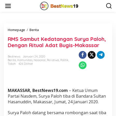
L
e
w
a
t
i
Homepage
/
Berita
R
k
M
e
RMS Sambut Kedatangan Surya Paloh,
S
k
S
o
Dengan Ritual Adat Bugis-Makassar
a
n
m
t
Bestnews
Januari 24, 2020
b
e
Berita
,
Komunitas
,
Nasional
,
Peristiwa
,
Politik
,
u
n
Tokoh
426 Dilihat
t
K
e
d
a
MAKASSAR, BestNews19.com
– Ketua Umum
t
a
Partai Nasdem, Surya Paloh tiba di Bandara Sultan
n
Hasanuddin, Makassar, Jumat, 24 Januari 2020.
g
a
Surya Paloh datang bersama rombongan saat tiba
n