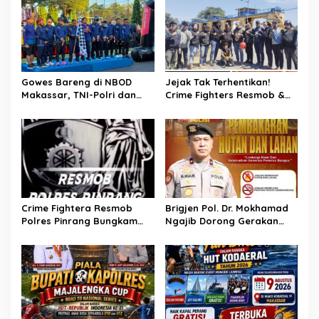
i
p
o
s
Gowes Bareng di NBOD
Jejak Tak Terhentikan!
Makassar, TNI-Polri dan
Crime Fighters Resmob &
Warga Kompak Perkuat
Kamneg Sat Intelkam
Sinergitas
Polres Pinrang Berhasil
Bekuk Pelaku Pembunuhan
di Jalan Macan, Apresiasi
Mengalir Untuk Ipda Ahmad
Haris dan Aiptu Syahrir,
Kerja Senyap Polisi
Berbuah Pengungkapan
Crime Fightera Resmob
Brigjen Pol. Dr. Mokhamad
Kasus Menonjol
Polres Pinrang Bungkam
Ngajib Dorong Gerakan
Pelarian Pelaku
STOP Karhutla: Jaga
Pembunuhan : Apresiasi
Hutan, Jaga Kehidupan
Mengalir Untuk Tim Buser
Ipda Ahmad Haris