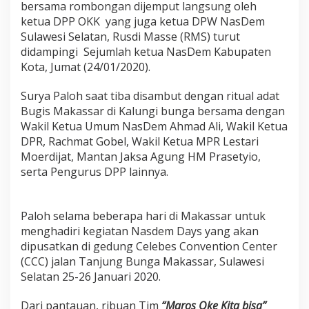
bersama rombongan dijemput langsung oleh
S
u
ketua DPP OKK yang juga ketua DPW NasDem
r
Sulawesi Selatan, Rusdi Masse (RMS) turut
y
didampingi Sejumlah ketua NasDem Kabupaten
a
Kota, Jumat (24/01/2020).
P
a
l
Surya Paloh saat tiba disambut dengan ritual adat
o
Bugis Makassar di Kalungi bunga bersama dengan
h
Wakil Ketua Umum NasDem Ahmad Ali, Wakil Ketua
,
DPR, Rachmat Gobel, Wakil Ketua MPR Lestari
D
Moerdijat, Mantan Jaksa Agung HM Prasetyio,
e
n
serta Pengurus DPP lainnya.
g
a
n
Paloh selama beberapa hari di Makassar untuk
R
menghadiri kegiatan Nasdem Days yang akan
i
t
dipusatkan di gedung Celebes Convention Center
u
(CCC) jalan Tanjung Bunga Makassar, Sulawesi
a
Selatan 25-26 Januari 2020.
l
A
Dari pantauan, ribuan Tim
d
“Maros Oke Kita bisa”