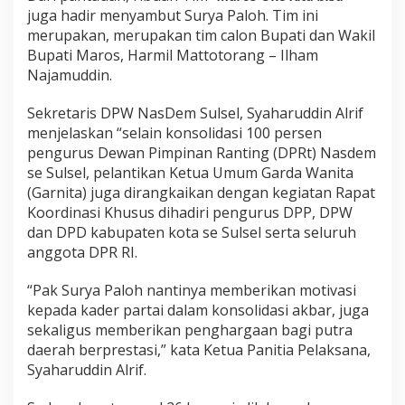
a
juga hadir menyambut Surya Paloh. Tim ini
t
merupakan, merupakan tim calon Bupati dan Wakil
B
Bupati Maros, Harmil Mattotorang – Ilham
u
Najamuddin.
g
i
s
Sekretaris DPW NasDem Sulsel, Syaharuddin Alrif
-
menjelaskan “selain konsolidasi 100 persen
M
pengurus Dewan Pimpinan Ranting (DPRt) Nasdem
a
se Sulsel, pelantikan Ketua Umum Garda Wanita
k
a
(Garnita) juga dirangkaikan dengan kegiatan Rapat
s
Koordinasi Khusus dihadiri pengurus DPP, DPW
s
dan DPD kabupaten kota se Sulsel serta seluruh
a
anggota DPR RI.
r
“Pak Surya Paloh nantinya memberikan motivasi
kepada kader partai dalam konsolidasi akbar, juga
sekaligus memberikan penghargaan bagi putra
daerah berprestasi,” kata Ketua Panitia Pelaksana,
Syaharuddin Alrif.