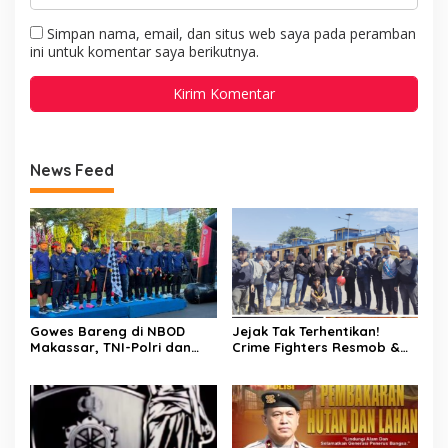
Simpan nama, email, dan situs web saya pada peramban
ini untuk komentar saya berikutnya.
News Feed
Gowes Bareng di NBOD
Jejak Tak Terhentikan!
Makassar, TNI-Polri dan
Crime Fighters Resmob &
Warga Kompak Perkuat
Kamneg Sat Intelkam
Sinergitas
Polres Pinrang Berhasil
Bekuk Pelaku Pembunuhan
di Jalan Macan, Apresiasi
Mengalir Untuk Ipda Ahmad
Haris dan Aiptu Syahrir,