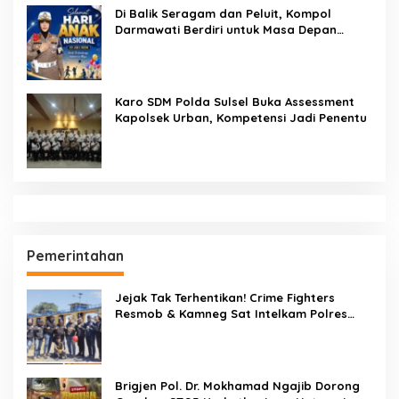
Di Balik Seragam dan Peluit, Kompol
Darmawati Berdiri untuk Masa Depan
Bangsa: Hari Anak Nasional 2026 Jadi
Seruan Lindungi Generasi Indonesia
Karo SDM Polda Sulsel Buka Assessment
Kapolsek Urban, Kompetensi Jadi Penentu
Pemerintahan
Jejak Tak Terhentikan! Crime Fighters
Resmob & Kamneg Sat Intelkam Polres
Pinrang Berhasil Bekuk Pelaku
Pembunuhan di Jalan Macan, Apresiasi
Mengalir Untuk Ipda Ahmad Haris dan
Aiptu Syahrir, Kerja Senyap Polisi Berbuah
Brigjen Pol. Dr. Mokhamad Ngajib Dorong
Pengungkapan Kasus Menonjol