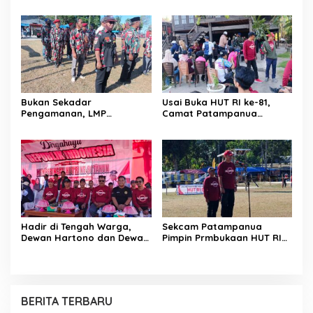
Polri Kompol
Resmob–Kamneg Polres
Darmawati.SE.MM.MH
Pinrang Bongkar Kasus
bersama Personilnya
Maut Jl Macan, Terduga
Membagikan Bendera
Pelaku Dibekuk di
Merah Putih Berserta
Batulappa
Tiangnya
Bukan Sekadar
Usai Buka HUT RI ke-81,
Pengamanan, LMP
Camat Patampanua
Patampanua Tunjukkan
Kumpulkan Kades dan
Wajah Sinergitas di
Lurah: Arahan Tegas
Pembukaan HUT RI ke-81
Dibumbui Canda, Semua
Fokus Mendengar!
Hadir di Tengah Warga,
Sekcam Patampanua
Dewan Hartono dan Dewan
Pimpin Prmbukaan HUT RI
Hilman Beri Dukungan
Ke-81, Semangat
Penuh Puncak Perayaan
Kemerdekaan Berkobar di
HUT RI ke-81 di Maccirinna
Maccirinna
BERITA TERBARU