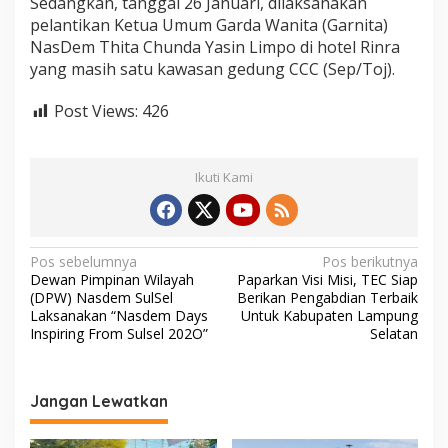
Sedangkan, tanggal 26 Januari, dilaksanakan
pelantikan Ketua Umum Garda Wanita (Garnita)
NasDem Thita Chunda Yasin Limpo di hotel Rinra
yang masih satu kawasan gedung CCC (Sep/Toj).
Post Views:
426
Ikuti Kami
N
Pos sebelumnya
Pos berikutnya
Dewan Pimpinan Wilayah
Paparkan Visi Misi, TEC Siap
a
(DPW) Nasdem SulSel
Berikan Pengabdian Terbaik
v
Laksanakan “Nasdem Days
Untuk Kabupaten Lampung
Inspiring From Sulsel 202O”
Selatan
i
g
a
Jangan Lewatkan
s