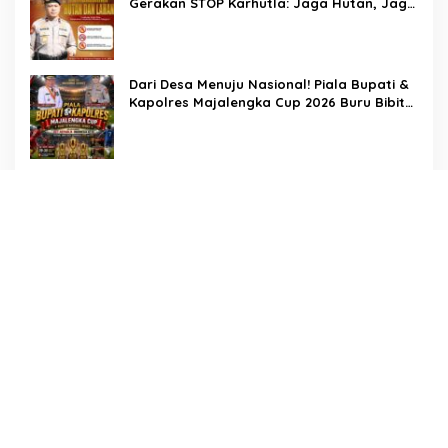
Gerakan STOP Karhutla: Jaga Hutan, Jaga
Kehidupan
Dari Desa Menuju Nasional! Piala Bupati &
Kapolres Majalengka Cup 2026 Buru Bibit-
Bibit Juara
Bukan Sekadar Pengamanan, LMP
Patampanua Tunjukkan Wajah Sinergitas di
Pembukaan HUT RI ke-81
Usai Buka HUT RI ke-81, Camat
Patampanua Kumpulkan Kades dan Lurah:
Arahan Tegas Dibumbui Canda, Semua
Fokus Mendengar!