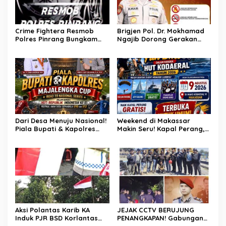
Kerja Senyap Polisi
Berbuah Pengungkapan
Kasus Menonjol
Crime Fightera Resmob
Brigjen Pol. Dr. Mokhamad
Polres Pinrang Bungkam
Ngajib Dorong Gerakan
Pelarian Pelaku
STOP Karhutla: Jaga
Pembunuhan : Apresiasi
Hutan, Jaga Kehidupan
Mengalir Untuk Tim Buser
Ipda Ahmad Haris
Dari Desa Menuju Nasional!
Weekend di Makassar
Piala Bupati & Kapolres
Makin Seru! Kapal Perang,
Majalengka Cup 2026 Buru
Fun Bike dan Atraksi
Bibit-Bibit Juara
Menanti di Kodaeral VI
Aksi Polantas Karib KA
JEJAK CCTV BERUJUNG
Induk PJR BSD Korlantas
PENANGKAPAN! Gabungan