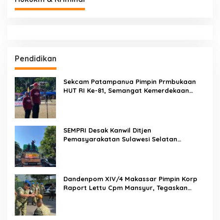
Pendidikan
Sekcam Patampanua Pimpin Prmbukaan
HUT RI Ke-81, Semangat Kemerdekaan
Berkobar di Maccirinna
SEMPRI Desak Kanwil Ditjen
Pemasyarakatan Sulawesi Selatan
Lakukan Reformasi Total Tata Kelola
Pemasyarakatan
Dandenpom XIV/4 Makassar Pimpin Korp
Raport Lettu Cpm Mansyur, Tegaskan
Prajurit Harus Loyal dan Berintegritas