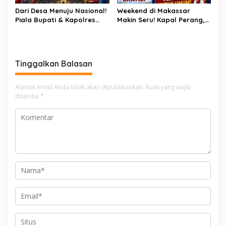
Dari Desa Menuju Nasional!
Weekend di Makassar
Piala Bupati & Kapolres
Makin Seru! Kapal Perang,
Majalengka Cup 2026 Buru
Fun Bike dan Atraksi
Bibit-Bibit Juara
Menanti di Kodaeral VI
Tinggalkan Balasan
Alamat email Anda tidak akan dipublikasikan.
Ruas yang wajib
ditandai
*