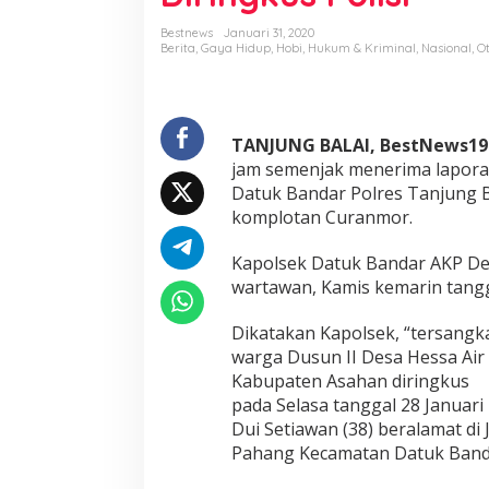
n
g
Bestnews
Januari 31, 2020
k
Berita
,
Gaya Hidup
,
Hobi
,
Hukum & Kriminal
,
Nasional
,
O
a
C
u
r
TANJUNG BALAI, BestNews1
a
n
jam semenjak menerima lapora
m
Datuk Bandar Polres Tanjung 
o
komplotan Curanmor.
r
d
Kapolsek Datuk Bandar AKP Dedi
i
T
wartawan, Kamis kemarin tangga
a
n
Dikatakan Kapolsek, “tersangka
j
warga Dusun II Desa Hessa Air
u
Kabupaten Asahan diringkus
n
g
pada Selasa tanggal 28 Januari 
B
Dui Setiawan (38) beralamat di
a
Pahang Kecamatan Datuk Banda
l
a