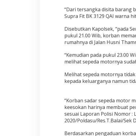
i
D
“Dari tersangka disita barang
i
Supra Fit BK 3129 QAI warna hi
r
i
Disebutkan Kapolsek, “pada Sen
n
pukul 21.00 Wib, korban memar
g
k
rumahnya di Jalan Husni Thamr
u
s
“Kemudian pada pukul 23.00 W
P
melihat sepeda motornya sudah 
o
l
i
Melihat sepeda motornya tidak
s
kepada keluarganya namun tida
i
“Korban sadar sepeda motor mi
keesokan harinya membuat pe
sesuai Laporan Polisi Nomor : LP
2020/Poldasu/Res.T.Balai/Sek D
Berdasarkan pengaduan korban