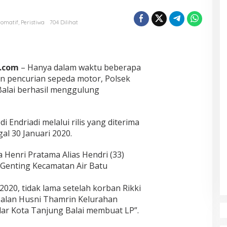
tomatif
,
Peristiwa
704 Dilihat
9.com
– Hanya dalam waktu beberapa
n pencurian sepeda motor, Polsek
Balai berhasil menggulung
 Endriadi melalui rilis yang diterima
l 30 Januari 2020.
 Henri Pratama Alias Hendri (33)
 Genting Kecamatan Air Batu
2020, tidak lama setelah korban Rikki
 Jalan Husni Thamrin Kelurahan
r Kota Tanjung Balai membuat LP”.