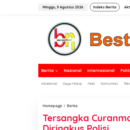
L
e
Minggu, 9 Agustus 2026
Indeks Berita
Akt
w
a
tutup
t
i
k
e
k
o
n
t
e
n
Berita
Nasional
Internasional
Polit
Advetorial
Gaya Hidup
Hobi
Komunitas
Tek
Homepage
/
Berita
T
e
Tersangka Curanmor
r
s
Diringkus Polisi
a