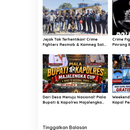
s
i
p
o
s
Jejak Tak Terhentikan! Crime
Crime Fi
Fighters Resmob & Kamneg Sat
Pinrang 
Intelkam Polres Pinrang Berhasil
Pembunuh
Bekuk Pelaku Pembunuhan di
Untuk Ti
Jalan Macan, Apresiasi Mengalir
Haris
Untuk Ipda Ahmad Haris dan
Aiptu Syahrir, Kerja Senyap Polisi
Berbuah Pengungkapan Kasus
Menonjol
Dari Desa Menuju Nasional! Piala
Weekend 
Bupati & Kapolres Majalengka
Kapal Pe
Cup 2026 Buru Bibit-Bibit Juara
Atraksi M
Tinggalkan Balasan