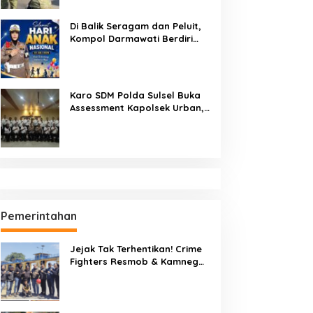
Berintegritas
Di Balik Seragam dan Peluit,
Kompol Darmawati Berdiri
untuk Masa Depan Bangsa:
Hari Anak Nasional 2026 Jadi
Seruan Lindungi Generasi
Indonesia
Karo SDM Polda Sulsel Buka
Assessment Kapolsek Urban,
Kompetensi Jadi Penentu
Pemerintahan
Jejak Tak Terhentikan! Crime
Fighters Resmob & Kamneg
Sat Intelkam Polres Pinrang
Berhasil Bekuk Pelaku
Pembunuhan di Jalan Macan,
Apresiasi Mengalir Untuk Ipda