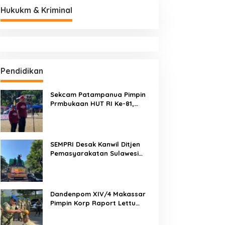
Hukukm & Kriminal
Pendidikan
Sekcam Patampanua Pimpin
Prmbukaan HUT RI Ke-81,
Semangat Kemerdekaan
Berkobar di Maccirinna
SEMPRI Desak Kanwil Ditjen
Pemasyarakatan Sulawesi
Selatan Lakukan Reformasi
Total Tata Kelola
Pemasyarakatan
Dandenpom XIV/4 Makassar
Pimpin Korp Raport Lettu
Cpm Mansyur, Tegaskan
Prajurit Harus Loyal dan