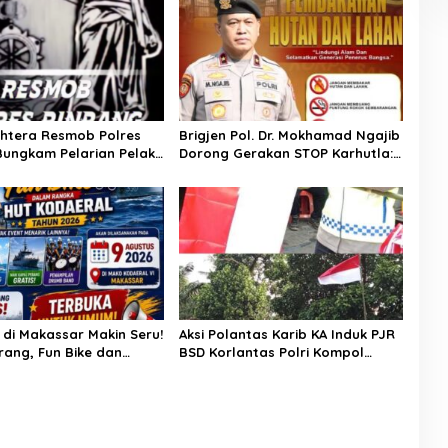
ghtera Resmob Polres
Brigjen Pol. Dr. Mokhamad Ngajib
Bungkam Pelarian Pelaku
Dorong Gerakan STOP Karhutla:
an : Apresiasi Mengalir
Jaga Hutan, Jaga Kehidupan
m Buser Ipda Ahmad
di Makassar Makin Seru!
Aksi Polantas Karib KA Induk PJR
rang, Fun Bike dan
BSD Korlantas Polri Kompol
enanti di Kodaeral VI
Darmawati.SE.MM.MH bersama
Personilnya Membagikan
Bendera Merah Putih Berserta
Tiangnya