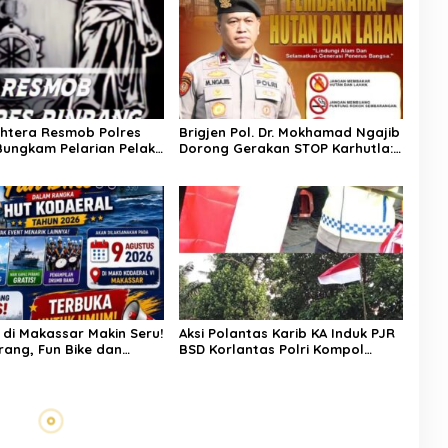
ghtera Resmob Polres
Brigjen Pol. Dr. Mokhamad Ngajib
Bungkam Pelarian Pelaku
Dorong Gerakan STOP Karhutla:
an : Apresiasi Mengalir
Jaga Hutan, Jaga Kehidupan
m Buser Ipda Ahmad
di Makassar Makin Seru!
Aksi Polantas Karib KA Induk PJR
rang, Fun Bike dan
BSD Korlantas Polri Kompol
enanti di Kodaeral VI
Darmawati.SE.MM.MH bersama
Personilnya Membagikan
Bendera Merah Putih Berserta
Tiangnya