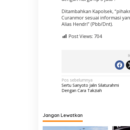
Ditambahkan Kapolsek, “pihak
Curanmor sesuai informasi yan
Alias Hendri” (Pbb/Dnt).
Post Views:
704
I
N
Pos sebelumnya
Sertu Sanyoto Jalin Silaturahmi
a
Dengan Cara Takziah
v
i
g
Jangan Lewatkan
a