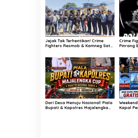
Jejak Tak Terhentikan! Crime
Crime Fi
Fighters Resmob & Kamneg Sat
Pinrang 
Intelkam Polres Pinrang Berhasil
Pembunuh
Bekuk Pelaku Pembunuhan di
Untuk Ti
Jalan Macan, Apresiasi Mengalir
Haris
Untuk Ipda Ahmad Haris dan
Aiptu Syahrir, Kerja Senyap Polisi
Berbuah Pengungkapan Kasus
Menonjol
Dari Desa Menuju Nasional! Piala
Weekend 
Bupati & Kapolres Majalengka
Kapal Pe
Cup 2026 Buru Bibit-Bibit Juara
Atraksi M