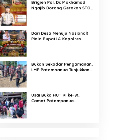
Brigjen Pol. Dr. Mokhamad
Ahmad Haris dan Aiptu
Ngajib Dorong Gerakan STOP
Syahrir, Kerja Senyap Polisi
Karhutla: Jaga Hutan, Jaga
Berbuah Pengungkapan
Kehidupan
Kasus Menonjol
Dari Desa Menuju Nasional!
Piala Bupati & Kapolres
Majalengka Cup 2026 Buru
Bibit-Bibit Juara
Bukan Sekadar Pengamanan,
LMP Patampanua Tunjukkan
Wajah Sinergitas di
Pembukaan HUT RI ke-81
Usai Buka HUT RI ke-81,
Camat Patampanua
Kumpulkan Kades dan Lurah:
Arahan Tegas Dibumbui
Canda, Semua Fokus
Mendengar!