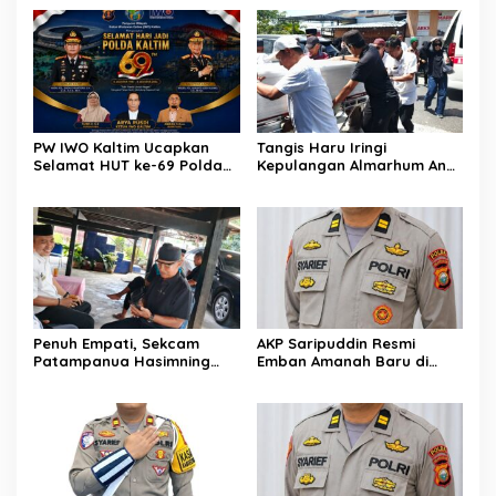
Keselamatan, Satu
Kompol Dharmawati
Kelalaian Bisa Berujung
Sejukkan Hati Para Sopir
Maut
Truk
PW IWO Kaltim Ucapkan
Tangis Haru Iringi
Selamat HUT ke-69 Polda
Kepulangan Almarhum Andi
Kaltim, Soroti Pentingnya
Paliwangi, Camat
Sinergi Polisi dan Media
Patampanua Muhammad
Ja’far Turun Langsung
Mengangkat Jenazah di
Rumah Duka
Penuh Empati, Sekcam
AKP Saripuddin Resmi
Patampanua Hasimning
Emban Amanah Baru di
Melayat ke Rumah Duka
Bidpropam Polda Sulsel,
Andi Paliwangi, Hadir
Tinggalkan Jejak
Menguatkan Keluarga Yang
Pengabdian di Polres Barru
Berduka