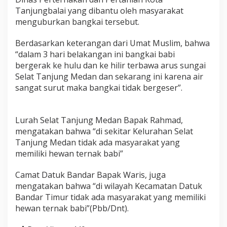
s
Tanjungbalai yang dibantu oleh masyarakat
a
menguburkan bangkai tersebut.
m
a
Berdasarkan keterangan dari Umat Muslim, bahwa
W
a
“dalam 3 hari belakangan ini bangkai babi
r
bergerak ke hulu dan ke hilir terbawa arus sungai
g
Selat Tanjung Medan dan sekarang ini karena air
a
sangat surut maka bangkai tidak bergeser”.
E
v
a
k
Lurah Selat Tanjung Medan Bapak Rahmad,
u
mengatakan bahwa “di sekitar Kelurahan Selat
a
Tanjung Medan tidak ada masyarakat yang
s
i
memiliki hewan ternak babi”
B
a
Camat Datuk Bandar Bapak Waris, juga
n
mengatakan bahwa “di wilayah Kecamatan Datuk
g
Bandar Timur tidak ada masyarakat yang memiliki
k
a
hewan ternak babi”(Pbb/Dnt).
i
B