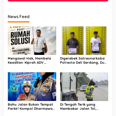
News Feed
Mengawal Hak, Membela
Digerebek Satresnarkoba
Keadilan: Kiprah ADV.
Polresta Deli Serdang, Dua
Sugiyono Bersama Rumah
Pengedar Sabu di Pagar
Solusi
Merbau Dibekuk
Bahu Jalan Bukan Tempat
Di Tengah Terik yang
Parkir! Kompol Dharmawati
Membakar Jalan Tol,
Gaungkan Pesan
Sentuhan Kemanusiaan