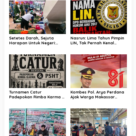
Bandara Sentani
Setetes Darah, Sejuta
Nasrun: Lima Tahun Pimpin
Harapan Untuk Negeri:
LIN, Tak Pernah Kenal
Satgas Pasgat Pos Timika
Saharuddin Sebagai Ketua
Wujudkan Bakti Nyata Di
DPD Sulsel
Hari Bakti TNI AU Ke-79
Turnamen Catur
Kombes Pol. Arya Perdana
Padepokan Rimba Karma &
Ajak Warga Makassar
PSHT Resmi Dibuka, Ajak
Kibarkan Merah Putih,
Generasi Muda Asah
Kobarkan Semangat
Strategi dan Sportivitas
Nasionalisme di HUT Ke-81
RI