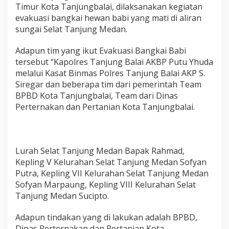
n
Timur Kota Tanjungbalai, dilaksanakan kegiatan
j
evakuasi bangkai hewan babi yang mati di aliran
u
sungai Selat Tanjung Medan.
n
g
Adapun tim yang ikut Evakuasi Bangkai Babi
B
a
tersebut “Kapolres Tanjung Balai AKBP Putu Yhuda
l
melalui Kasat Binmas Polres Tanjung Balai AKP S.
a
Siregar dan beberapa tim dari pemerintah Team
i
BPBD Kota Tanjungbalai, Team dari Dinas
A
Perternakan dan Pertanian Kota Tanjungbalai.
k
p
S
.
S
Lurah Selat Tanjung Medan Bapak Rahmad,
i
Kepling V Kelurahan Selat Tanjung Medan Sofyan
r
e
Putra, Kepling VII Kelurahan Selat Tanjung Medan
g
Sofyan Marpaung, Kepling VIII Kelurahan Selat
a
Tanjung Medan Sucipto.
r
B
Adapun tindakan yang di lakukan adalah BPBD,
e
r
Dinas Perternakan dan Pertanian Kota