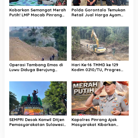
Kobarkan Semangat Merah
Polda Gorontalo Temukan
Putih! LMP Macab Pinrang
Retail Jual Harga Ayam
Matangkan Konsolidasi
Kemahalan
Akbar Sambut HUT ke-81 RI,
Tegaskan Komitmen Jaga
NKRI
Operasi Tambang Emas di
Hari Ke-16 TMMD ke 129
Luwu Diduga Berujung
Kodim 0210/TU, Progres
Ricuh, Pembakaran Talang
Pembukaan Jalan dari
Tambang Picu Kemarahan
Desa Sijarango ke Pusuk 2
Warga
Hutari Capai 83,02 Persen
SEMPRI Desak Kanwil Ditjen
Kapolres Pinrang Ajak
Pemasyarakatan Sulawesi
Masyarakat Kibarkan
Selatan Lakukan Reformasi
Merah Putih, Kobarkan
Total Tata Kelola
Semangat Nasionalisme