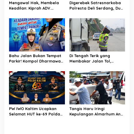
Mengawal Hak, Membela
Digerebek Satresnarkoba
Keadilan: Kiprah ADV.
Polresta Deli Serdang, Dua
Sugiyono Bersama Rumah
Pengedar Sabu di Pagar
Solusi
Merbau Dibekuk
Bahu Jalan Bukan Tempat
Di Tengah Terik yang
Parkir! Kompol Dharmawati
Membakar Jalan Tol,
Gaungkan Pesan
Sentuhan Kemanusiaan
Keselamatan, Satu
Kompol Dharmawati
Kelalaian Bisa Berujung
Sejukkan Hati Para Sopir
Maut
Truk
PW IWO Kaltim Ucapkan
Tangis Haru Iringi
Selamat HUT ke-69 Polda
Kepulangan Almarhum Andi
Kaltim, Soroti Pentingnya
Paliwangi, Camat
Sinergi Polisi dan Media
Patampanua Muhammad
Ja’far Turun Langsung