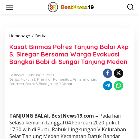
L
e
w
a
t
i
Homepage
/
Berita
K
k
a
e
Kasat Binmas Polres Tanjung Balai Akp
s
k
a
o
S. Siregar Bersama Warga Evakuasi
t
n
Bangkai Babi di Sungai Tanjung Medan
B
t
i
e
n
n
Bestnews
Februari 5, 2020
Berita
,
Hukum & Kriminal
,
Komunitas
,
Pemerintahan
,
m
Peristiwa
,
Sosial & Budaya
440 Dilihat
a
s
P
o
l
r
TANJUNG BALAI, BestNews19.com –
Pada hari
e
Selasa kemarin tanggal 04 Februari 2020 pukul
s
17.30 wib di Pulau Rabuk Lingkungan V Kelurahan
T
Selat Tanjung Medan Kecamatan Datuk Bandar
a