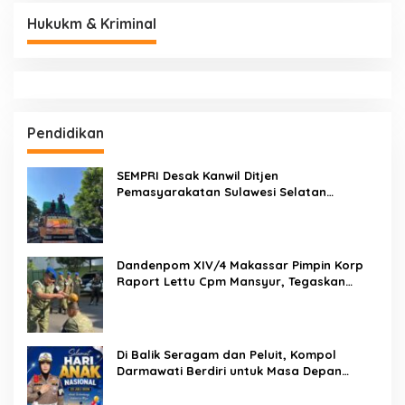
Hukukm & Kriminal
Pendidikan
SEMPRI Desak Kanwil Ditjen
Pemasyarakatan Sulawesi Selatan
Lakukan Reformasi Total Tata Kelola
Pemasyarakatan
Dandenpom XIV/4 Makassar Pimpin Korp
Raport Lettu Cpm Mansyur, Tegaskan
Prajurit Harus Loyal dan Berintegritas
Di Balik Seragam dan Peluit, Kompol
Darmawati Berdiri untuk Masa Depan
Bangsa: Hari Anak Nasional 2026 Jadi
Seruan Lindungi Generasi Indonesia