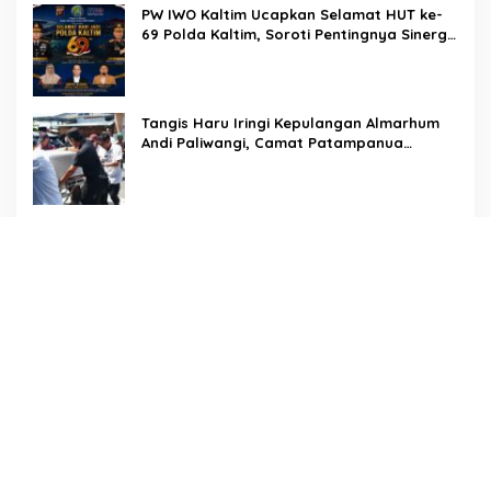
PW IWO Kaltim Ucapkan Selamat HUT ke-
69 Polda Kaltim, Soroti Pentingnya Sinergi
Polisi dan Media
Tangis Haru Iringi Kepulangan Almarhum
Andi Paliwangi, Camat Patampanua
Muhammad Ja’far Turun Langsung
Mengangkat Jenazah di Rumah Duka
Penuh Empati, Sekcam Patampanua
Hasimning Melayat ke Rumah Duka Andi
Paliwangi, Hadir Menguatkan Keluarga
Yang Berduka
Jejak Pengabdian Tak Pernah Pudar, AKP
Saripuddin Tinggalkan Polres Barru
dengan Segudang Prestasi, Kini
Mengemban Amanah Baru di Bidpropam
Polda Sulsel