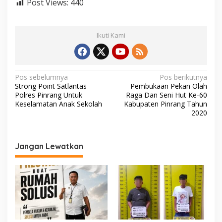
Post Views:
440
a
b
i
d
Ikuti Kami
i
S
u
n
N
Pos sebelumnya
Pos berikutnya
g
Strong Point Satlantas
Pembukaan Pekan Olah
a
a
Polres Pinrang Untuk
Raga Dan Seni Hut Ke-60
i
v
Keselamatan Anak Sekolah
Kabupaten Pinrang Tahun
T
2020
a
i
n
g
j
u
a
Jangan Lewatkan
n
g
s
M
i
e
d
p
a
o
n
s