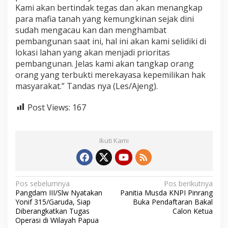
Kami akan bertindak tegas dan akan menangkap
para mafia tanah yang kemungkinan sejak dini
sudah mengacau kan dan menghambat
pembangunan saat ini, hal ini akan kami selidiki di
lokasi lahan yang akan menjadi prioritas
pembangunan. Jelas kami akan tangkap orang
orang yang terbukti merekayasa kepemilikan hak
masyarakat.” Tandas nya (Les/Ajeng).
Post Views:
167
Ikuti Kami
N
Pos sebelumnya
Pos berikutnya
Pangdam III/Slw Nyatakan
Panitia Musda KNPI Pinrang
a
Yonif 315/Garuda, Siap
Buka Pendaftaran Bakal
v
Diberangkatkan Tugas
Calon Ketua
Operasi di Wilayah Papua