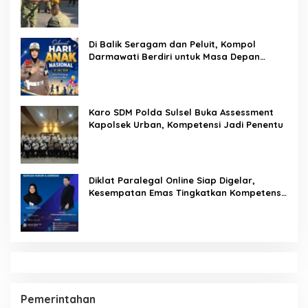
Prajurit Harus Loyal dan Berintegritas
Di Balik Seragam dan Peluit, Kompol
Darmawati Berdiri untuk Masa Depan
Bangsa: Hari Anak Nasional 2026 Jadi
Seruan Lindungi Generasi Indonesia
Karo SDM Polda Sulsel Buka Assessment
Kapolsek Urban, Kompetensi Jadi Penentu
Diklat Paralegal Online Siap Digelar,
Kesempatan Emas Tingkatkan Kompetensi
Bantuan Hukum dan Advokasi
Pemerintahan