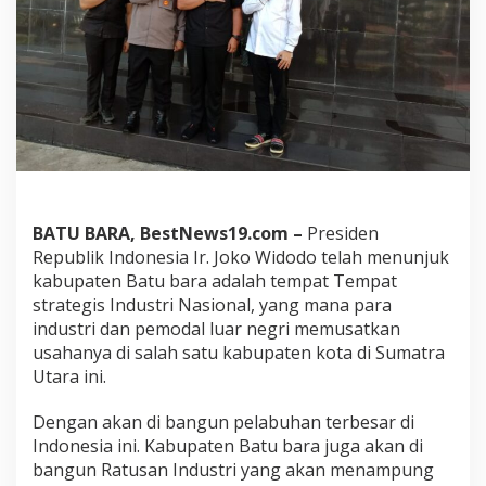
e
s
B
a
t
u
B
a
r
a
A
k
BATU BARA, BestNews19.com –
Presiden
a
Republik Indonesia Ir. Joko Widodo telah menunjuk
n
kabupaten Batu bara adalah tempat Tempat
M
strategis Industri Nasional, yang mana para
e
m
industri dan pemodal luar negri memusatkan
b
usahanya di salah satu kabupaten kota di Sumatra
a
Utara ini.
s
m
Dengan akan di bangun pelabuhan terbesar di
i
P
Indonesia ini. Kabupaten Batu bara juga akan di
a
bangun Ratusan Industri yang akan menampung
r