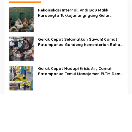
Rekonsiliasi Internal, Andi Bau Malik
Karaengta Tukkajanangngang Gelar
Pertemuan Darurat Tokoh Adat Gowa
Gerak Cepat Selamatkan Sawah! Camat
Patampanua Gandeng Kementerian Bahas
Solusi Debit Air Irigasi Watang Sawitto
Menulis
Gerak Cepat Hadapi Krisis Air, Camat
Patampanua Temui Manajemen PLTM Demi
Selamatkan Ribuan Hektare Sawah Warga
Di Tengah Terik yang Membakar Jalan Tol,
Sentuhan Kemanusiaan Kompol
Dharmawati Sejukkan Hati Para Sopir Truk
PW IWO Kaltim Ucapkan Selamat HUT ke-