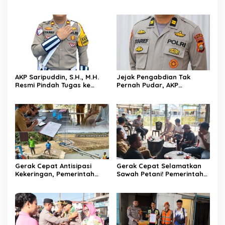
Melayat ke Rumah Duka
Bidpropam Polda Sulsel,
Andi Paliwangi, Hadir
Tinggalkan Jejak
Menguatkan Keluarga Yang
Pengabdian di Polres Barru
Berduka
AKP Saripuddin, S.H., M.H.
Jejak Pengabdian Tak
Resmi Pindah Tugas ke
Pernah Pudar, AKP
Bidpropam Polda Sulsel
Saripuddin Tinggalkan
Polres Barru dengan
Segudang Prestasi, Kini
Mengemban Amanah Baru
di Bidpropam Polda Sulsel
Gerak Cepat Antisipasi
Gerak Cepat Selamatkan
Kekeringan, Pemerintah
Sawah Petani! Pemerintah
Kecamatan Patampanua
Kecamatan Patampanua,
dan Kelurahan Benteng
DPRD, dan Tokoh
Selamatkan Sawah Warga
Masyarakat Bersatu
Hadapi Ancaman
Kekeringan di Kelurahan
Benteng