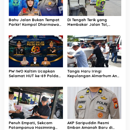
Bahu Jalan Bukan Tempat
Di Tengah Terik yang
Parkir! Kompol Dharmawati
Membakar Jalan Tol,
Gaungkan Pesan
Sentuhan Kemanusiaan
Keselamatan, Satu
Kompol Dharmawati
Kelalaian Bisa Berujung
Sejukkan Hati Para Sopir
Maut
Truk
PW IWO Kaltim Ucapkan
Tangis Haru Iringi
Selamat HUT ke-69 Polda
Kepulangan Almarhum Andi
Kaltim, Soroti Pentingnya
Paliwangi, Camat
Sinergi Polisi dan Media
Patampanua Muhammad
Ja’far Turun Langsung
Mengangkat Jenazah di
Rumah Duka
Penuh Empati, Sekcam
AKP Saripuddin Resmi
Patampanua Hasimning
Emban Amanah Baru di