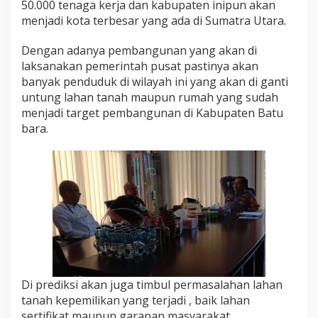
50.000 tenaga kerja dan kabupaten inipun akan
a
menjadi kota terbesar yang ada di Sumatra Utara.
M
a
f
Dengan adanya pembangunan yang akan di
i
laksanakan pemerintah pusat pastinya akan
a
banyak penduduk di wilayah ini yang akan di ganti
T
untung lahan tanah maupun rumah yang sudah
a
n
menjadi target pembangunan di Kabupaten Batu
a
bara.
h
Di prediksi akan juga timbul permasalahan lahan
tanah kepemilikan yang terjadi , baik lahan
sertifikat maupun garapan masyarakat,