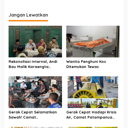
i
g
a
Jangan Lewatkan
s
i
p
o
s
Rekonsiliasi Internal, Andi
Wanita Penghuni Kos
Bau Malik Karaengta
Ditemukan Tewas
Tukkajanangngang Gelar
Pertemuan Darurat Tokoh
Adat Gowa
Gerak Cepat Selamatkan
Gerak Cepat Hadapi Krisis
Sawah! Camat
Air, Camat Patampanua
Patampanua Gandeng
Temui Manajemen PLTM
Kementerian Bahas Solusi
Demi Selamatkan Ribuan