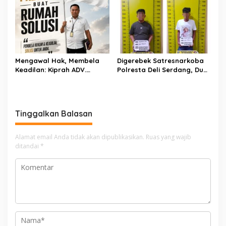
Debit Air Irigasi Watang
Hektare Sawah Warga
Sawitto Menulis
Mengawal Hak, Membela
Digerebek Satresnarkoba
Keadilan: Kiprah ADV.
Polresta Deli Serdang, Dua
Sugiyono Bersama Rumah
Pengedar Sabu di Pagar
Solusi
Merbau Dibekuk
Tinggalkan Balasan
Alamat email Anda tidak akan dipublikasikan.
Ruas yang wajib
ditandai
*