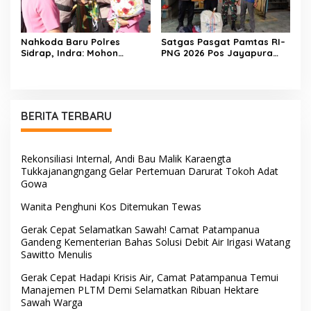
Nahkoda Baru Polres
Satgas Pasgat Pamtas RI–
Sidrap, Indra: Mohon
PNG 2026 Pos Jayapura
Dukungan dan Kerjasama
Gagalkan Penyelundupan
Seluruh Personel
Ganja Melalui Jalur Kargo
Bandara Sentani
BERITA TERBARU
Rekonsiliasi Internal, Andi Bau Malik Karaengta
Tukkajanangngang Gelar Pertemuan Darurat Tokoh Adat
Gowa
Wanita Penghuni Kos Ditemukan Tewas
Gerak Cepat Selamatkan Sawah! Camat Patampanua
Gandeng Kementerian Bahas Solusi Debit Air Irigasi Watang
Sawitto Menulis
Gerak Cepat Hadapi Krisis Air, Camat Patampanua Temui
Manajemen PLTM Demi Selamatkan Ribuan Hektare
Sawah Warga