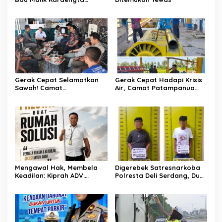
Tukkajanangngang Gelar
Pertemuan Darurat Tokoh
Adat Gowa
Gerak Cepat Selamatkan
Gerak Cepat Hadapi Krisis
Sawah! Camat
Air, Camat Patampanua
Patampanua Gandeng
Temui Manajemen PLTM
Kementerian Bahas Solusi
Demi Selamatkan Ribuan
Debit Air Irigasi Watang
Hektare Sawah Warga
Sawitto Menulis
Mengawal Hak, Membela
Digerebek Satresnarkoba
Keadilan: Kiprah ADV.
Polresta Deli Serdang, Dua
Sugiyono Bersama Rumah
Pengedar Sabu di Pagar
Solusi
Merbau Dibekuk