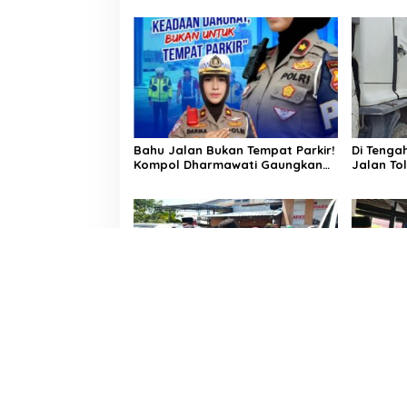
Selamatkan Ribuan Hektare
Sawah Warga
Bahu Jalan Bukan Tempat Parkir!
Di Tenga
Kompol Dharmawati Gaungkan
Jalan To
Pesan Keselamatan, Satu
Kemanus
Kelalaian Bisa Berujung Maut
Dharmawa
Sopir Tru
Tangis Haru Iringi Kepulangan
Penuh Em
Almarhum Andi Paliwangi, Camat
Patampa
Patampanua Muhammad Ja’far
ke Rumah
Turun Langsung Mengangkat
Hadir Me
Jenazah di Rumah Duka
Yang Be