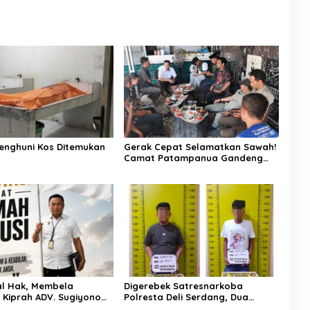
enghuni Kos Ditemukan
Gerak Cepat Selamatkan Sawah!
Camat Patampanua Gandeng
Kementerian Bahas Solusi Debit
Air Irigasi Watang Sawitto
Menulis
l Hak, Membela
Digerebek Satresnarkoba
: Kiprah ADV. Sugiyono
Polresta Deli Serdang, Dua
 Rumah Solusi
Pengedar Sabu di Pagar Merbau