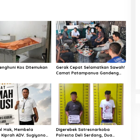
enghuni Kos Ditemukan
Gerak Cepat Selamatkan Sawah!
Camat Patampanua Gandeng
Kementerian Bahas Solusi Debit
Air Irigasi Watang Sawitto
Menulis
l Hak, Membela
Digerebek Satresnarkoba
: Kiprah ADV. Sugiyono
Polresta Deli Serdang, Dua