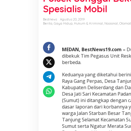
r
Spesialis Mobil
S
e
b
Bestnews
Agustus 20, 2019
a
Berita
,
Gaya Hidup
,
Hukum & Kriminal
,
Nasional
,
Otomat
g
a
i
P
MEDAN, BestNews19.com –
Du
e
m
dibekuk Tim Pegasus Unit Reskr
b
berbeda.
e
l
Keduanya yang diketahui berini
i
Raya Gang Perpas, Desa Tanju
,
T
Kabupaten Deliserdang dan Da 
i
Desa Jati Sari Kecamatan Pada
m
(Sumut) ini ditangkap dengan 
P
dasar laporan dari korbannya y
e
g
warga Jalan Starban Besar Ta
a
Tanjung Selamat Kecamatan Su
s
Sumut serta Ngatur Merata Surb
u