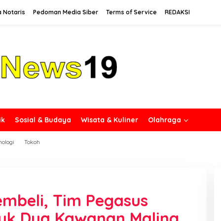
a Notaris
Pedoman Media Siber
Terms of Service
REDAKSI
ik
Sosial & Budaya
Wisata & Kuliner
Olahraga
nologi
Tokoh
mbeli, Tim Pegasus
kuk Dua Kawanan Maling