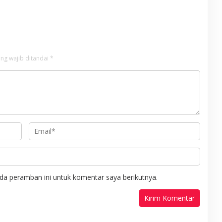
 Rumah Solusi
Pengedar Sabu di Pagar Merbau
Dibekuk
ng wajib ditandai
*
da peramban ini untuk komentar saya berikutnya.