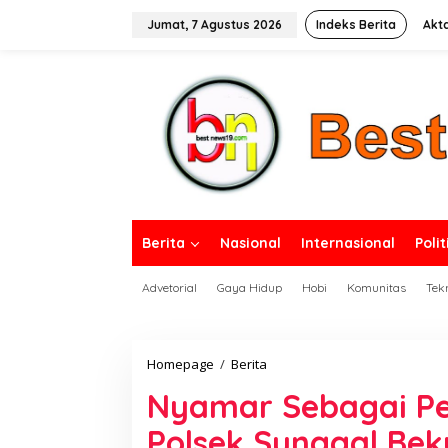
L
e
Jumat, 7 Agustus 2026
Indeks Berita
Akt
w
a
tutup
t
i
k
e
k
o
n
t
e
n
Berita
Nasional
Internasional
Polit
Advetorial
Gaya Hidup
Hobi
Komunitas
Tek
Homepage
/
Berita
N
y
Nyamar Sebagai Pe
a
m
Polsek Sunggal Be
a