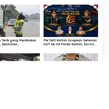
Dibekuk
h Terik yang Membakar
PW IWO Kaltim Ucapkan Selamat
l, Sentuhan
HUT ke-69 Polda Kaltim, Soroti
iaan Kompol
Pentingnya Sinergi Polisi dan
ti Sejukkan Hati Para
Media
k
tutup
pati, Sekcam
AKP Saripuddin Resmi Emban
nua Hasimning Melayat
Amanah Baru di Bidpropam
 Duka Andi Paliwangi,
Polda Sulsel, Tinggalkan Jejak
nguatkan Keluarga
Pengabdian di Polres Barru
rduka