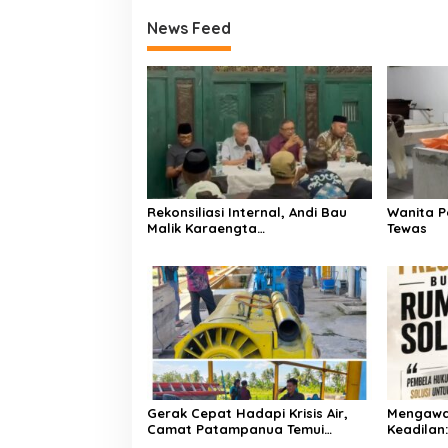
News Feed
Rekonsiliasi Internal, Andi Bau
Wanita P
Malik Karaengta
Tewas
Tukkajanangngang Gelar
Pertemuan Darurat Tokoh Adat
Gowa
Gerak Cepat Hadapi Krisis Air,
Mengawa
Camat Patampanua Temui
Keadilan
Manajemen PLTM Demi
Bersama