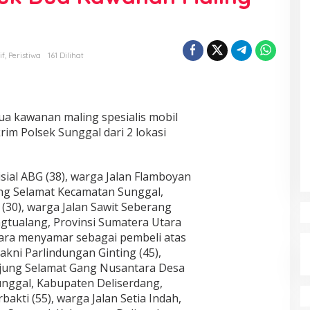
if
,
Peristiwa
161 Dilihat
a kawanan maling spesialis mobil
im Polsek Sunggal dari 2 lokasi
sial ABG (38), warga Jalan Flamboyan
ng Selamat Kecamatan Sunggal,
(30), warga Jalan Sawit Seberang
ngtualang, Provinsi Sumatera Utara
cara menyamar sebagai pembeli atas
akni Parlindungan Ginting (45),
njung Selamat Gang Nusantara Desa
nggal, Kabupaten Deliserdang,
akti (55), warga Jalan Setia Indah,