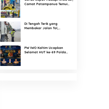
Camat Patampanua Temui
Manajemen PLTM Demi
Selamatkan Ribuan Hektare
Sawah Warga
Di Tengah Terik yang
Membakar Jalan Tol,
Sentuhan Kemanusiaan
Kompol Dharmawati Sejukkan
Hati Para Sopir Truk
PW IWO Kaltim Ucapkan
Selamat HUT ke-69 Polda
Kaltim, Soroti Pentingnya
Sinergi Polisi dan Media