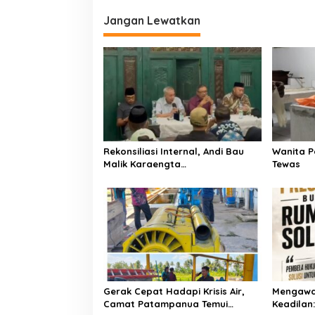
g
Jangan Lewatkan
a
s
i
p
o
s
Rekonsiliasi Internal, Andi Bau
Wanita P
Malik Karaengta
Tewas
Tukkajanangngang Gelar
Pertemuan Darurat Tokoh Adat
Gowa
Gerak Cepat Hadapi Krisis Air,
Mengawa
Camat Patampanua Temui
Keadilan