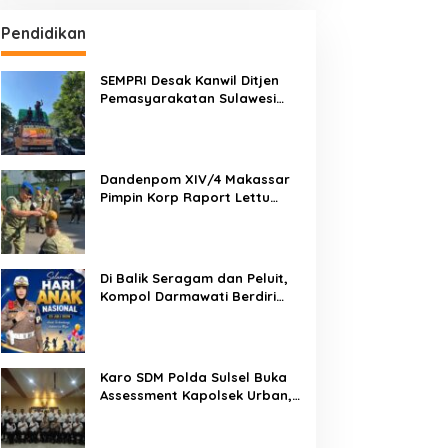
Pendidikan
SEMPRI Desak Kanwil Ditjen
Pemasyarakatan Sulawesi
Selatan Lakukan Reformasi
Total Tata Kelola
Pemasyarakatan
Dandenpom XIV/4 Makassar
Pimpin Korp Raport Lettu
Cpm Mansyur, Tegaskan
Prajurit Harus Loyal dan
Berintegritas
Di Balik Seragam dan Peluit,
Kompol Darmawati Berdiri
untuk Masa Depan Bangsa:
Hari Anak Nasional 2026 Jadi
Seruan Lindungi Generasi
Indonesia
Karo SDM Polda Sulsel Buka
Assessment Kapolsek Urban,
Kompetensi Jadi Penentu