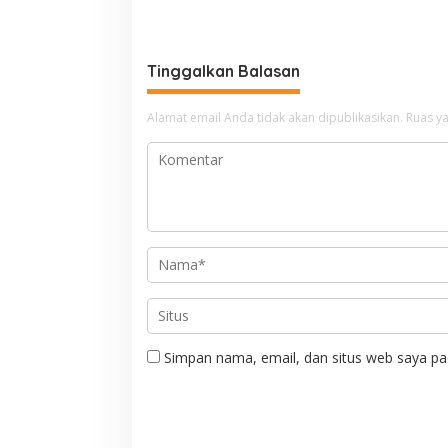
Manajemen PLTM Demi
Bersama
Selamatkan Ribuan Hektare
Sawah Warga
Tinggalkan Balasan
Alamat email Anda tidak akan dipublikasikan.
Ruas ya
Simpan nama, email, dan situs web saya pa