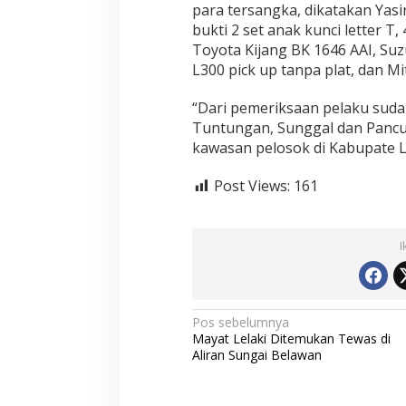
para tersangka, dikatakan Ya
a
n
bukti 2 set anak kunci letter T,
a
Toyota Kijang BK 1646 AAI, Suz
n
L300 pick up tanpa plat, dan Mi
M
a
“Dari pemeriksaan pelaku sudah
l
i
Tuntungan, Sunggal dan Pancurb
n
kawasan pelosok di Kabupate L
g
S
Post Views:
161
p
e
s
i
I
a
l
i
s
M
N
Pos sebelumnya
o
Mayat Lelaki Ditemukan Tewas di
a
b
Aliran Sungai Belawan
i
v
l
i