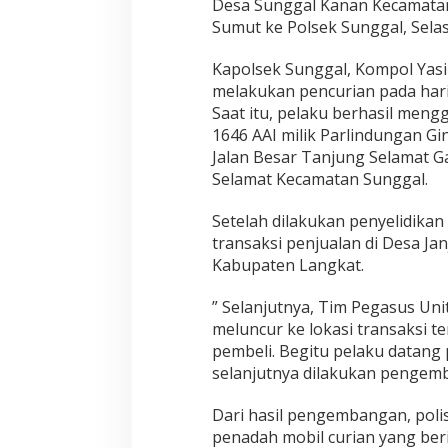
Desa Sunggal Kanan Kecamatan
s
Sumut ke Polsek Sunggal, Selas
P
o
l
Kapolsek Sunggal, Kompol Yasi
s
melakukan pencurian pada hari 
e
Saat itu, pelaku berhasil meng
k
1646 AAI milik Parlindungan Gi
S
u
Jalan Besar Tanjung Selamat 
n
Selamat Kecamatan Sunggal.
g
g
Setelah dilakukan penyelidikan
a
transaksi penjualan di Desa Ja
l
B
Kabupaten Langkat.
e
k
” Selanjutnya, Tim Pegasus Un
u
meluncur ke lokasi transaksi 
k
pembeli. Begitu pelaku datang
D
u
selanjutnya dilakukan pengemb
a
K
Dari hasil pengembangan, pol
a
penadah mobil curian yang beri
w