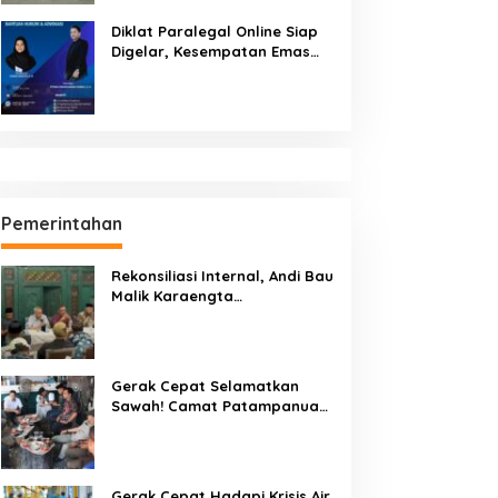
Diklat Paralegal Online Siap
Digelar, Kesempatan Emas
Tingkatkan Kompetensi
Bantuan Hukum dan Advokasi
Pemerintahan
Rekonsiliasi Internal, Andi Bau
Malik Karaengta
Tukkajanangngang Gelar
Pertemuan Darurat Tokoh
Adat Gowa
Gerak Cepat Selamatkan
Sawah! Camat Patampanua
Gandeng Kementerian Bahas
Solusi Debit Air Irigasi Watang
Sawitto Menulis
Gerak Cepat Hadapi Krisis Air,