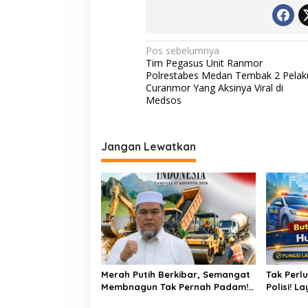
u
k
a
n
N
Pos sebelumnya
U
Tim Pegasus Unit Ranmor
a
n
Polrestabes Medan Tembak 2 Pelak
j
v
Curanmor Yang Aksinya Viral di
u
Medsos
k
i
r
g
a
s
a
Jangan Lewatkan
a
s
i
p
o
s
Merah Putih Berkibar, Semangat
Tak Perl
Membnagun Tak Pernah Padam!
Polisi! L
H.Abdul Muthalib: 81 Tahun
Hadir 24