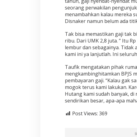
tahun, gaji nyendat-nyendat mu
K
seorang perwakilan pengunjukr
a
r
menambahkan kalau mereka sud
y
Disnaker namun belum ada titi
a
w
Tak bisa memastikan gaji tak b
a
ribu. Dari UMK 2,8 juta. ” Itu R
n
R
lembur dan sebagainya. Tidak a
S
kami ini ya lanjutlah. Ini selu
M
a
Taufik mengatakan pihak rumah
r
mengkambinghitamkan BPJS me
t
h
pembayaran gaji. “Kalau gak san
a
mogok terus kami lakukan. Kar
F
Hutang kami sudah banyak, di
r
sendirikan besar, apa-apa maha
i
s
k
Post Views:
369
a
L
a
I
k