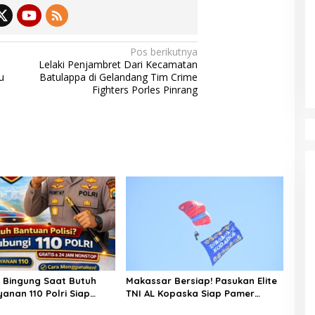
Pos berikutnya
Lelaki Penjambret Dari Kecamatan
u
Batulappa di Gelandang Tim Crime
Fighters Porles Pinrang
u Bingung Saat Butuh
Makassar Bersiap! Pasukan Elite
ayanan 110 Polri Siap
TNI AL Kopaska Siap Pamer
 Jam, Gratis Untuk
Ketangkasan di Langit Kota