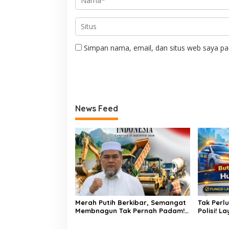
Simpan nama, email, dan situs web saya pa
News Feed
Merah Putih Berkibar, Semangat
Tak Perl
Membnagun Tak Pernah Padam!
Polisi! L
H.Abdul Muthalib: 81 Tahun
Hadir 24
Indonesia Merdeka, Saatnya
Masyara