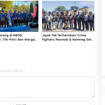
kat
areng di NBOD
Jejak Tak Terhentikan! Crime
, TNI-Polri dan Warga
Fighters Resmob & Kamneg Sat
erkuat Sinergitas
Intelkam Polres Pinrang Berhasil
Bekuk Pelaku Pembunuhan di
Jalan Macan, Apresiasi Mengalir
Untuk Ipda Ahmad Haris dan
Aiptu Syahrir, Kerja Senyap Polisi
Berbuah Pengungkapan Kasus
Menonjol
ng wajib ditandai
*