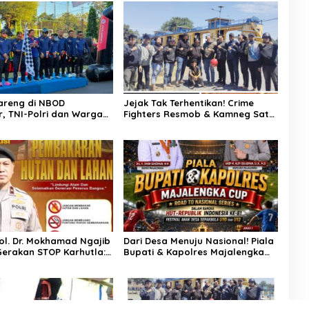
areng di NBOD
Jejak Tak Terhentikan! Crime
, TNI-Polri dan Warga
Fighters Resmob & Kamneg Sat
erkuat Sinergitas
Intelkam Polres Pinrang Berhasil
Bekuk Pelaku Pembunuhan di
Jalan Macan, Apresiasi Mengalir
Untuk Ipda Ahmad Haris dan
Aiptu Syahrir, Kerja Senyap Polisi
Berbuah Pengungkapan Kasus
Menonjol
Pol. Dr. Mokhamad Ngajib
Dari Desa Menuju Nasional! Piala
erakan STOP Karhutla:
Bupati & Kapolres Majalengka
an, Jaga Kehidupan
Cup 2026 Buru Bibit-Bibit Juara
tutup