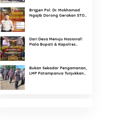
Pembunuhan di Jalan Macan,
Apresiasi Mengalir Untuk Ipda
Brigjen Pol. Dr. Mokhamad
Ahmad Haris dan Aiptu
Ngajib Dorong Gerakan STOP
Syahrir, Kerja Senyap Polisi
Karhutla: Jaga Hutan, Jaga
Berbuah Pengungkapan
Kehidupan
Kasus Menonjol
Dari Desa Menuju Nasional!
Piala Bupati & Kapolres
Majalengka Cup 2026 Buru
Bibit-Bibit Juara
Bukan Sekadar Pengamanan,
LMP Patampanua Tunjukkan
Wajah Sinergitas di
Pembukaan HUT RI ke-81