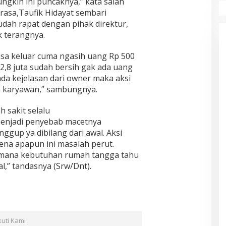
ngkin ini puncaknya,” kata salah
asa,Taufik Hidayat sembari
ah rapat dengan pihak direktur,
k terangnya.
isa keluar cuma ngasih uang Rp 500
p 2,8 juta sudah bersih gak ada uang
da kejelasan dari owner maka aksi
ruh karyawan,” sambungnya.
 sakit selalu
njadi penyebab macetnya
ggup ya dibilang dari awal. Aksi
ena apapun ini masalah perut.
 mana kebutuhan rumah tangga tahu
l,” tandasnya (Srw/Dnt).
kuti Kami