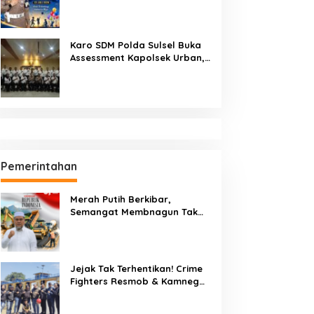
untuk Masa Depan Bangsa:
Hari Anak Nasional 2026 Jadi
Seruan Lindungi Generasi
Indonesia
Karo SDM Polda Sulsel Buka
Assessment Kapolsek Urban,
Kompetensi Jadi Penentu
Pemerintahan
Merah Putih Berkibar,
Semangat Membnagun Tak
Pernah Padam! H.Abdul
Muthalib: 81 Tahun Indonesia
Merdeka, Saatnya Terus
Berkarya Untuk Negeri
Jejak Tak Terhentikan! Crime
Fighters Resmob & Kamneg
Sat Intelkam Polres Pinrang
Berhasil Bekuk Pelaku