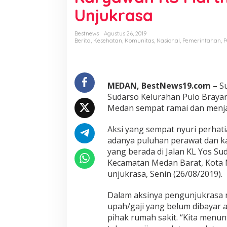
t
Unjukrasa
H
a
k
Bestnews
Agustus 26, 2019
n
Berita
,
Kesehatan
,
Komunitas
,
Nasional
,
Pemerintahan
,
P
y
a
,
P
MEDAN, BestNews19.com –
Su
u
l
Sudarso Kelurahan Pulo Braya
u
Medan sempat ramai dan menja
h
a
Aksi yang sempat nyuri perhat
n
adanya puluhan perawat dan k
P
e
yang berada di Jalan KL Yos S
r
Kecamatan Medan Barat, Kota 
a
unjukrasa, Senin (26/08/2019).
w
a
Dalam aksinya pengunjukrasa 
t
d
upah/gaji yang belum dibayar 
a
pihak rumah sakit. “Kita menun
n