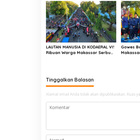
Indonesia Merdeka, Saatnya
Masyara
Terus Berkarya Untuk Negeri
LAUTAN MANUSIA DI KODAERAL VI!
Gowes B
Ribuan Warga Makassar Serbu
Makassar
NBOD 2026, KRI Golok hingga
Kompak P
Atraksi Kopaska Jadi Magnet
Tinggalkan Balasan
Alamat email Anda tidak akan dipublikasikan.
Ruas ya