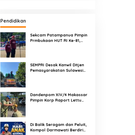
Pendidikan
Sekcam Patampanua Pimpin
Prmbukaan HUT RI Ke-81,
Semangat Kemerdekaan
Berkobar di Maccirinna
SEMPRI Desak Kanwil Ditjen
Pemasyarakatan Sulawesi
Selatan Lakukan Reformasi
Total Tata Kelola
Pemasyarakatan
Dandenpom XIV/4 Makassar
Pimpin Korp Raport Lettu
Cpm Mansyur, Tegaskan
Prajurit Harus Loyal dan
Berintegritas
Di Balik Seragam dan Peluit,
Kompol Darmawati Berdiri