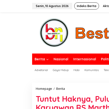
L
e
Senin, 10 Agustus 2026
Indeks Berita
Akt
w
a
tutup
t
i
k
e
k
o
n
t
e
n
Berita
Nasional
Internasional
Polit
Advetorial
Gaya Hidup
Hobi
Komunitas
Tek
Homepage
/
Berita
T
u
Tuntut Haknya, Pu
n
t
Karyawan RS Marth
u