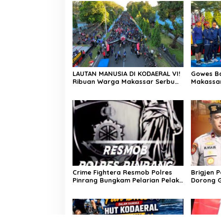
Terus Berkarya Untuk Negeri
LAUTAN MANUSIA DI KODAERAL VI!
Gowes B
Ribuan Warga Makassar Serbu
Makassar
NBOD 2026, KRI Golok hingga
Kompak P
Atraksi Kopaska Jadi Magnet
Crime Fightera Resmob Polres
Brigjen 
Pinrang Bungkam Pelarian Pelaku
Dorong G
Pembunuhan : Apresiasi Mengalir
Jaga Hut
Untuk Tim Buser Ipda Ahmad
Haris