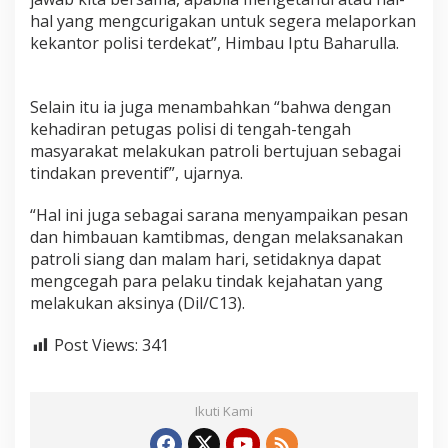
a
hal yang mengcurigakan untuk segera melaporkan
m
kekantor polisi terdekat”, Himbau Iptu Baharulla.
C
e
g
a
Selain itu ia juga menambahkan “bahwa dengan
h
kehadiran petugas polisi di tengah-tengah
K
masyarakat melakukan patroli bertujuan sebagai
e
tindakan preventif”, ujarnya.
r
a
w
“Hal ini juga sebagai sarana menyampaikan pesan
a
dan himbauan kamtibmas, dengan melaksanakan
n
patroli siang dan malam hari, setidaknya dapat
a
mengcegah para pelaku tindak kejahatan yang
n
K
melakukan aksinya (Dil/C13).
a
m
Post Views:
341
t
i
b
m
Ikuti Kami
a
s