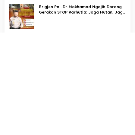
Aiptu Syahrir, Kerja Senyap Polisi Berbuah
Brigjen Pol. Dr. Mokhamad Ngajib Dorong
Pengungkapan Kasus Menonjol
Gerakan STOP Karhutla: Jaga Hutan, Jaga
Kehidupan
Dari Desa Menuju Nasional! Piala Bupati &
Kapolres Majalengka Cup 2026 Buru Bibit-
Bibit Juara
Bukan Sekadar Pengamanan, LMP
Patampanua Tunjukkan Wajah Sinergitas di
Pembukaan HUT RI ke-81