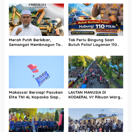
Merah Putih Berkibar,
Tak Perlu Bingung Saat
Semangat Membnagun Tak
Butuh Polisi! Layanan 110
Pernah Padam! H.Abdul
Polri Siap Hadir 24 Jam,
Muthalib: 81 Tahun
Gratis Untuk Masyarakat
Indonesia Merdeka,
Saatnya Terus Berkarya
Untuk Negeri
Makassar Bersiap! Pasukan
LAUTAN MANUSIA DI
Elite TNI AL Kopaska Siap
KODAERAL VI! Ribuan Warga
Pamer Ketangkasan di
Makassar Serbu NBOD
Langit Kota
2026, KRI Golok hingga
Atraksi Kopaska Jadi
Magnet