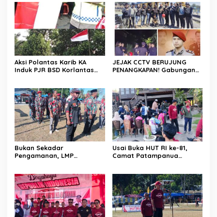
Aksi Polantas Karib KA
JEJAK CCTV BERUJUNG
Induk PJR BSD Korlantas
PENANGKAPAN! Gabungan
Polri Kompol
Resmob–Kamneg Polres
Darmawati.SE.MM.MH
Pinrang Bongkar Kasus
bersama Personilnya
Maut Jl Macan, Terduga
Membagikan Bendera
Pelaku Dibekuk di
Merah Putih Berserta
Batulappa
Tiangnya
Bukan Sekadar
Usai Buka HUT RI ke-81,
Pengamanan, LMP
Camat Patampanua
Patampanua Tunjukkan
Kumpulkan Kades dan
Wajah Sinergitas di
Lurah: Arahan Tegas
Pembukaan HUT RI ke-81
Dibumbui Canda, Semua
Fokus Mendengar!