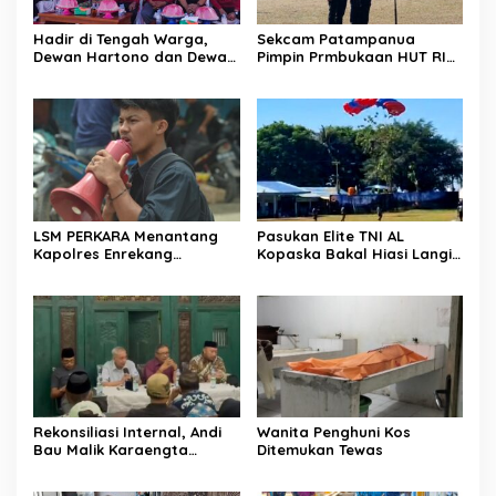
Hadir di Tengah Warga,
Sekcam Patampanua
Dewan Hartono dan Dewan
Pimpin Prmbukaan HUT RI
Hilman Beri Dukungan
Ke-81, Semangat
Penuh Puncak Perayaan
Kemerdekaan Berkobar di
HUT RI ke-81 di Maccirinna
Maccirinna
LSM PERKARA Menantang
Pasukan Elite TNI AL
Kapolres Enrekang
Kopaska Bakal Hiasi Langit
Melakukan Penindakan
Makassar di Event NBOD
Terhadap Kelangkaan Dan
Kodaeral VI
Lonjakan Harga gas elpiji 3
kg Di Kabupaten Enrekang
Rekonsiliasi Internal, Andi
Wanita Penghuni Kos
Bau Malik Karaengta
Ditemukan Tewas
Tukkajanangngang Gelar
Pertemuan Darurat Tokoh