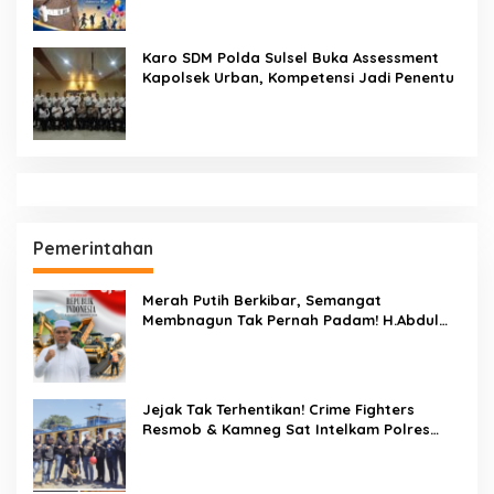
Seruan Lindungi Generasi Indonesia
Karo SDM Polda Sulsel Buka Assessment
Kapolsek Urban, Kompetensi Jadi Penentu
Pemerintahan
Merah Putih Berkibar, Semangat
Membnagun Tak Pernah Padam! H.Abdul
Muthalib: 81 Tahun Indonesia Merdeka,
Saatnya Terus Berkarya Untuk Negeri
Jejak Tak Terhentikan! Crime Fighters
Resmob & Kamneg Sat Intelkam Polres
Pinrang Berhasil Bekuk Pelaku
Pembunuhan di Jalan Macan, Apresiasi
Mengalir Untuk Ipda Ahmad Haris dan