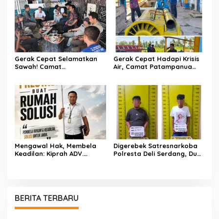
Adat Gowa
Gerak Cepat Selamatkan
Gerak Cepat Hadapi Krisis
Sawah! Camat
Air, Camat Patampanua
Patampanua Gandeng
Temui Manajemen PLTM
Kementerian Bahas Solusi
Demi Selamatkan Ribuan
Debit Air Irigasi Watang
Hektare Sawah Warga
Sawitto Menulis
Mengawal Hak, Membela
Digerebek Satresnarkoba
Keadilan: Kiprah ADV.
Polresta Deli Serdang, Dua
Sugiyono Bersama Rumah
Pengedar Sabu di Pagar
Solusi
Merbau Dibekuk
BERITA TERBARU