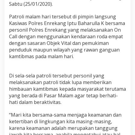
e
Sabtu (25/01/2020).
k
a
Patroli malam hari tersebut di pimpin langsung
n
Kasiwas Polres Enrekang Iptu Baharulla K bersama
g
personil Polres Enrekang yang melaksanakan On
L
a
Call dengan menggunakan kendaraan roda empat
k
dengan sasaran Objek Vital dan pemukiman
s
penduduk maupun wilayah yang rawan ganguan
a
kamtibmas pada malam hari.
n
a
k
a
Di sela-sela patroli tersebut personil yang
n
melaksanakan patroli tidak lupa memberikan
P
himbauan kamtibmas kepada masyarakat terutama
a
yang berada di Pasar Malam agar tetap berhati-
t
r
hati dalam beraktivitas.
o
l
“Mari kita bersama-sama menjaga keamanan dan
i
ketertiban di lingkungan kita masing-masing,
M
karena keamanan adalah merupakan tanggung
a
l
jawab kita bersama, apabila mengetahui atau hal-