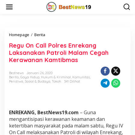
L
e
w
a
t
i
Homepage
/
Berita
R
k
e
e
Regu On Call Polres Enrekang
g
k
u
o
Laksanakan Patroli Malam Cegah
O
n
Kerawanan Kamtibmas
n
t
C
e
a
n
Bestnews
Januari 26, 2020
Berita
,
Gaya Hidup
,
Hukum & Kriminal
,
Komunitas
,
l
Peristiwa
,
Sosial & Budaya
,
Tokoh
341 Dilihat
l
P
o
l
r
e
ENREKANG, BestNews19.com
– Guna
s
mengantisipasi kerawanan keamanan dan
E
ketertiban masyarakat pada malam sabtu, Regu IV
n
On Call melaksanakan Patroli di wilayah Enrekang,
r