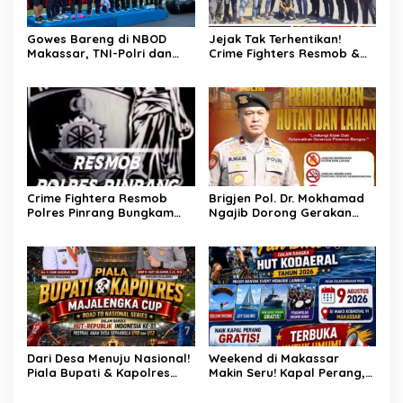
Gowes Bareng di NBOD
Jejak Tak Terhentikan!
Makassar, TNI-Polri dan
Crime Fighters Resmob &
Warga Kompak Perkuat
Kamneg Sat Intelkam
Sinergitas
Polres Pinrang Berhasil
Bekuk Pelaku Pembunuhan
di Jalan Macan, Apresiasi
Mengalir Untuk Ipda Ahmad
Haris dan Aiptu Syahrir,
Kerja Senyap Polisi
Berbuah Pengungkapan
Kasus Menonjol
Crime Fightera Resmob
Brigjen Pol. Dr. Mokhamad
Polres Pinrang Bungkam
Ngajib Dorong Gerakan
Pelarian Pelaku
STOP Karhutla: Jaga
Pembunuhan : Apresiasi
Hutan, Jaga Kehidupan
Mengalir Untuk Tim Buser
Ipda Ahmad Haris
Dari Desa Menuju Nasional!
Weekend di Makassar
Piala Bupati & Kapolres
Makin Seru! Kapal Perang,
Majalengka Cup 2026 Buru
Fun Bike dan Atraksi
Bibit-Bibit Juara
Menanti di Kodaeral VI