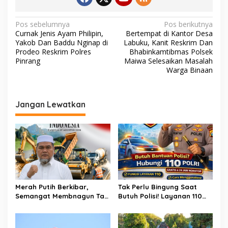
N
Pos sebelumnya
Pos berikutnya
Curnak Jenis Ayam Philipin,
Bertempat di Kantor Desa
a
Yakob Dan Baddu Nginap di
Labuku, Kanit Reskrim Dan
v
Prodeo Reskrim Polres
Bhabinkamtibmas Polsek
Pinrang
Maiwa Selesaikan Masalah
i
Warga Binaan
g
a
Jangan Lewatkan
s
i
p
o
s
Merah Putih Berkibar,
Tak Perlu Bingung Saat
Semangat Membnagun Tak
Butuh Polisi! Layanan 110
Pernah Padam! H.Abdul
Polri Siap Hadir 24 Jam,
Muthalib: 81 Tahun
Gratis Untuk Masyarakat
Indonesia Merdeka,