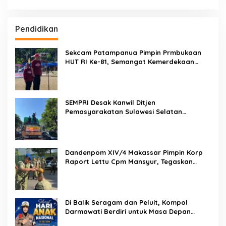
Pendidikan
Sekcam Patampanua Pimpin Prmbukaan
HUT RI Ke-81, Semangat Kemerdekaan
Berkobar di Maccirinna
SEMPRI Desak Kanwil Ditjen
Pemasyarakatan Sulawesi Selatan
Lakukan Reformasi Total Tata Kelola
Pemasyarakatan
Dandenpom XIV/4 Makassar Pimpin Korp
Raport Lettu Cpm Mansyur, Tegaskan
Prajurit Harus Loyal dan Berintegritas
Di Balik Seragam dan Peluit, Kompol
Darmawati Berdiri untuk Masa Depan
Bangsa: Hari Anak Nasional 2026 Jadi