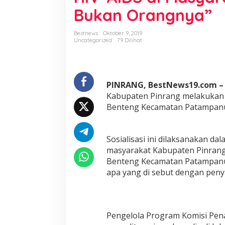
i
Bukan Orangnya”
P
e
n
Bestnews
Oktober 9, 2019
a
Uncategorized
79 Dilihat
n
g
a
n
PINRANG, BestNews19.com –
a
n
Kabupaten Pinrang melakukan s
A
Benteng Kecamatan Patampanu
i
d
s
Sosialisasi ini dilaksanakan 
(
K
masyarakat Kabupaten Pinran
P
Benteng Kecamatan Patampanu
A
apa yang di sebut dengan peny
)
S
o
s
i
Pengelola Program Komisi Pena
a