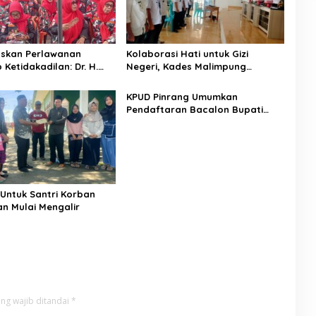
askan Perlawanan
Kolaborasi Hati untuk Gizi
Ketidakadilan: Dr. H.
Negeri, Kades Malimpung
Serukan Penguatan Basis
Apresiasi Kinerja MBG
Desa di Duampanua
Patampanua
KPUD Pinrang Umumkan
Pendaftaran Bacalon Bupati
Pinrang Dimulai Pada Tanggal
27-29 Agustus 2024
Untuk Santri Korban
n Mulai Mengalir
ng wajib ditandai
*