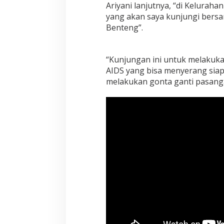
Ariyani lanjutnya, “di Keluraha
a
k
yang akan saya kunjungi bers
a
Benteng”.
t
,
"
“Kunjungan ini untuk melakukan
J
a
AIDS yang bisa menyerang siapa
u
melakukan gonta ganti pasangan
h
i
P
e
n
y
a
k
i
t
n
y
a
B
u
k