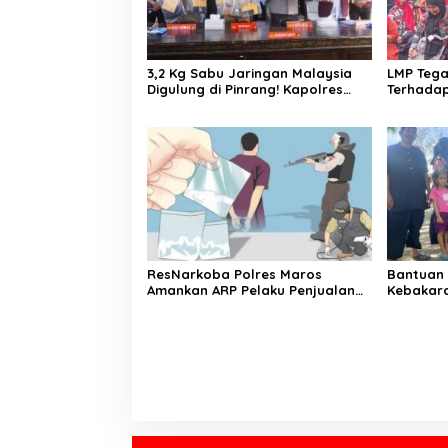
3,2 Kg Sabu Jaringan Malaysia
LMP Teg
Digulung di Pinrang! Kapolres
Terhadap 
AKBP Edy Sabhara: Ini Bukti
Sultani 
Perang Tanpa Ampun Terhadap
Hingga 
Narkoba
ResNarkoba Polres Maros
Bantuan 
Amankan ARP Pelaku Penjualan
Kebakara
Narkotik Sistem Online