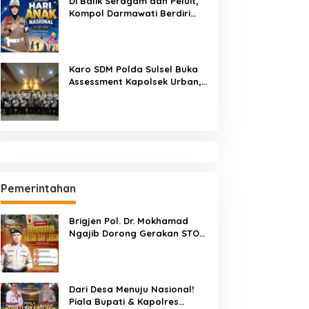
Di Balik Seragam dan Peluit,
Kompol Darmawati Berdiri
untuk Masa Depan Bangsa:
Hari Anak Nasional 2026 Jadi
Seruan Lindungi Generasi
Indonesia
Karo SDM Polda Sulsel Buka
Assessment Kapolsek Urban,
Kompetensi Jadi Penentu
Pemerintahan
Brigjen Pol. Dr. Mokhamad
Ngajib Dorong Gerakan STOP
Karhutla: Jaga Hutan, Jaga
Kehidupan
Dari Desa Menuju Nasional!
Piala Bupati & Kapolres