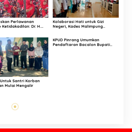
askan Perlawanan
Kolaborasi Hati untuk Gizi
Ketidakadilan: Dr. H.
Negeri, Kades Malimpung
Serukan Penguatan Basis
Apresiasi Kinerja MBG
Desa di Duampanua
Patampanua
KPUD Pinrang Umumkan
Pendaftaran Bacalon Bupati
Pinrang Dimulai Pada Tanggal
27-29 Agustus 2024
Untuk Santri Korban
n Mulai Mengalir
Should You Outsource
Bookkeeping for Your Small
Business