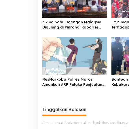
o
s
3,2 Kg Sabu Jaringan Malaysia
LMP Teg
Digulung di Pinrang! Kapolres
Terhadap 
AKBP Edy Sabhara: Ini Bukti
Sultani 
Perang Tanpa Ampun Terhadap
Hingga 
Narkoba
ResNarkoba Polres Maros
Bantuan 
Amankan ARP Pelaku Penjualan
Kebakara
Narkotik Sistem Online
Tinggalkan Balasan
Alamat email Anda tidak akan dipublikasikan.
Ruas ya