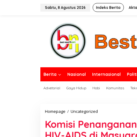
L
e
Sabtu, 8 Agustus 2026
Indeks Berita
Akta
w
a
tutup
t
i
k
e
k
o
n
t
e
n
Berita
Nasional
Internasional
Polit
Advetorial
Gaya Hidup
Hobi
Komunitas
Tek
Homepage
/
Uncategorized
K
o
Komisi Penanganan 
m
i
HIV-AIDS di Masyar
s