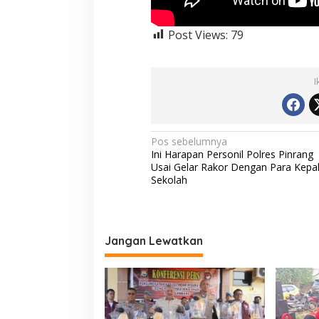
a
n
Post Views:
79
O
r
a
n
I
g
n
y
a
"
N
Pos sebelumnya
Ini Harapan Personil Polres Pinrang
a
Usai Gelar Rakor Dengan Para Kepa
v
Sekolah
i
g
a
Jangan Lewatkan
s
i
p