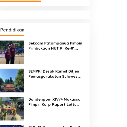
Pendidikan
Sekcam Patampanua Pimpin
Prmbukaan HUT RI Ke-81,
Semangat Kemerdekaan
Berkobar di Maccirinna
SEMPRI Desak Kanwil Ditjen
Pemasyarakatan Sulawesi
Selatan Lakukan Reformasi
Total Tata Kelola
Pemasyarakatan
Dandenpom XIV/4 Makassar
Pimpin Korp Raport Lettu
Cpm Mansyur, Tegaskan
Prajurit Harus Loyal dan
Berintegritas