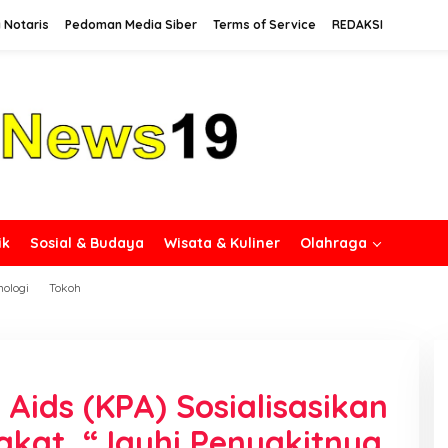
 Notaris
Pedoman Media Siber
Terms of Service
REDAKSI
ik
Sosial & Budaya
Wisata & Kuliner
Olahraga
nologi
Tokoh
Aids (KPA) Sosialisasikan
akat, “Jauhi Penyakitnya