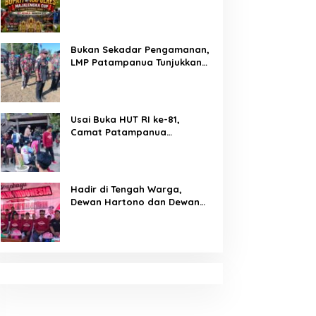
Majalengka Cup 2026 Buru
Bibit-Bibit Juara
Bukan Sekadar Pengamanan,
LMP Patampanua Tunjukkan
Wajah Sinergitas di
Pembukaan HUT RI ke-81
Usai Buka HUT RI ke-81,
Camat Patampanua
Kumpulkan Kades dan Lurah:
Arahan Tegas Dibumbui
Canda, Semua Fokus
Mendengar!
Hadir di Tengah Warga,
Dewan Hartono dan Dewan
Hilman Beri Dukungan Penuh
Puncak Perayaan HUT RI ke-
81 di Maccirinna