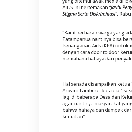
yang ditemui awak media di loka
l
AIDS ini bertemakan
“Jauhi Pen
i
s
Stigma Serta Diskriminasi”,
Rabu 
a
s
i
“Kami berharap warga yang ad
k
Patampanua nantinya bisa ber
a
n
Penanganan Aids (KPA) untuk m
H
dengan cara door to door keru
I
memahami bahaya dari penyakit 
V
-
A
I
D
Hal senada disampaikan ketua
S
Ariyani Tambero, kata dia ” sos
d
lagi di beberapa Desa dan Kel
i
agar nantinya masyarakat yang 
M
a
bahwa bahaya dan dampak dari
s
kematian”.
y
a
r